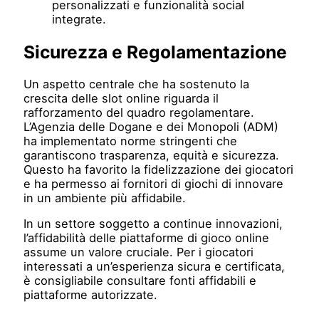
personalizzati e funzionalità social
integrate.
Sicurezza e Regolamentazione
Un aspetto centrale che ha sostenuto la
crescita delle slot online riguarda il
rafforzamento del quadro regolamentare.
L’Agenzia delle Dogane e dei Monopoli (ADM)
ha implementato norme stringenti che
garantiscono trasparenza, equità e sicurezza.
Questo ha favorito la fidelizzazione dei giocatori
e ha permesso ai fornitori di giochi di innovare
in un ambiente più affidabile.
In un settore soggetto a continue innovazioni,
l’affidabilità delle piattaforme di gioco online
assume un valore cruciale. Per i giocatori
interessati a un’esperienza sicura e certificata,
è consigliabile consultare fonti affidabili e
piattaforme autorizzate.