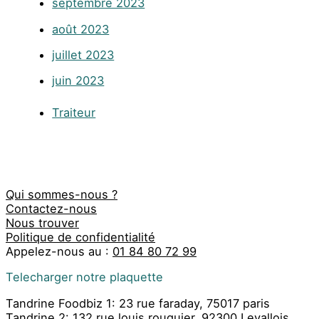
septembre 2023
août 2023
juillet 2023
juin 2023
Traiteur
Qui sommes-nous ?
Contactez-nous
Nous trouver
Politique de confidentialité
Appelez-nous au :
01 84 80 72 99
Telecharger notre plaquette
Tandrine Foodbiz 1: 23 rue faraday, 75017 paris
Tandrine 2: 132 rue louis rouquier, 92300 Levallois