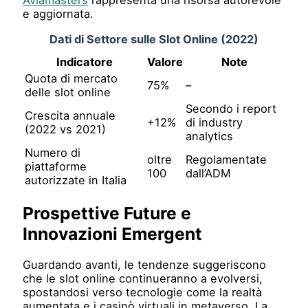
Aviamasters
rappresenta una risorsa autorevole
e aggiornata.
Dati di Settore sulle Slot Online (2022)
Indicatore
Valore
Note
Quota di mercato
75%
–
delle slot online
Secondo i report
Crescita annuale
+12%
di industry
(2022 vs 2021)
analytics
Numero di
oltre
Regolamentate
piattaforme
100
dall’ADM
autorizzate in Italia
Prospettive Future e
Innovazioni Emergent
Guardando avanti, le tendenze suggeriscono
che le slot online continueranno a evolversi,
spostandosi verso tecnologie come la realtà
aumentata e i casinò virtuali in metaverso. La