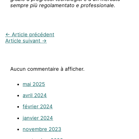
sempre più regolamentato e professionale.
←
Article précédent
Article suivant
→
Aucun commentaire à afficher.
mai 2025
avril 2024
février 2024
janvier 2024
novembre 2023