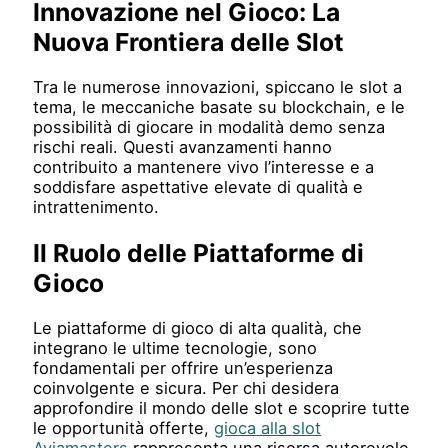
Innovazione nel Gioco: La
Nuova Frontiera delle Slot
Tra le numerose innovazioni, spiccano le slot a
tema, le meccaniche basate su blockchain, e le
possibilità di giocare in modalità demo senza
rischi reali. Questi avanzamenti hanno
contribuito a mantenere vivo l’interesse e a
soddisfare aspettative elevate di qualità e
intrattenimento.
Il Ruolo delle Piattaforme di
Gioco
Le piattaforme di gioco di alta qualità, che
integrano le ultime tecnologie, sono
fondamentali per offrire un’esperienza
coinvolgente e sicura. Per chi desidera
approfondire il mondo delle slot e scoprire tutte
le opportunità offerte,
gioca alla slot