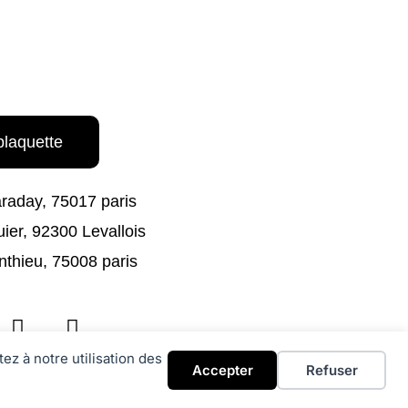
plaquette
araday, 75017 paris
uier, 92300 Levallois
nthieu, 75008 paris
W
E
h
n
a
v
ez à notre utilisation des
Accepter
Refuser
t
e
égales
s
l