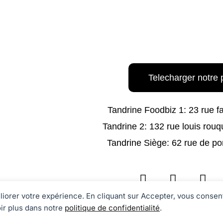
Telecharger notre 
Tandrine Foodbiz 1: 23 rue f
Tandrine 2: 132 rue louis rouq
Tandrine Siège: 62 rue de po
F
I
L
a
n
i
c
s
n
éliorer votre expérience. En cliquant sur Accepter, vous consent
e
t
k
ir plus dans notre
politique de confidentialité
.
réservés. I Tandrine Traiteur Événementiel I
Mentions L
b
a
e