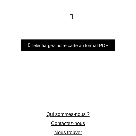
Aller
au
contenu
Téléchargez notre carte au format PDF
Qui sommes-nous ?
Contactez-nous
Nous trouver