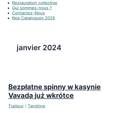
Restauration collective
Qui sommes-nous ?
Contactez-Nous
Nos Catalogues 2026
janvier 2024
Bezpłatne spinny w kasynie
Vavada już wkrótce
Traiteur
/
Tandrine