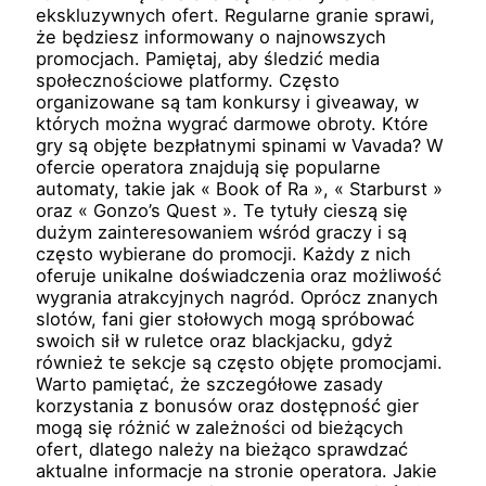
ekskluzywnych ofert. Regularne granie sprawi,
że będziesz informowany o najnowszych
promocjach. Pamiętaj, aby śledzić media
społecznościowe platformy. Często
organizowane są tam konkursy i giveaway, w
których można wygrać darmowe obroty. Które
gry są objęte bezpłatnymi spinami w Vavada? W
ofercie operatora znajdują się popularne
automaty, takie jak « Book of Ra », « Starburst »
oraz « Gonzo’s Quest ». Te tytuły cieszą się
dużym zainteresowaniem wśród graczy i są
często wybierane do promocji. Każdy z nich
oferuje unikalne doświadczenia oraz możliwość
wygrania atrakcyjnych nagród. Oprócz znanych
slotów, fani gier stołowych mogą spróbować
swoich sił w ruletce oraz blackjacku, gdyż
również te sekcje są często objęte promocjami.
Warto pamiętać, że szczegółowe zasady
korzystania z bonusów oraz dostępność gier
mogą się różnić w zależności od bieżących
ofert, dlatego należy na bieżąco sprawdzać
aktualne informacje na stronie operatora. Jakie