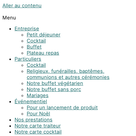
Aller au contenu
Menu
Entreprise
Petit déjeuner
Cocktail
Buffet
Plateau repas
Particuliers
Cocktail
Religieux, funérailles, baptêmes,
communions et autres cérémonies
Notre buffet végétarien
Notre buffet sans porc
Mariages
Événementiel
Pour un lancement de produit
Pour Noël
Nos prestations
Notre carte traiteur
Notre carte cocktail