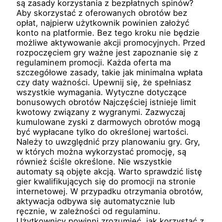
są zasady korzystania z bezpłatnych spinów?
Aby skorzystać z oferowanych obrotów bez
opłat, najpierw użytkownik powinien założyć
konto na platformie. Bez tego kroku nie będzie
możliwe aktywowanie akcji promocyjnych. Przed
rozpoczęciem gry ważne jest zapoznanie się z
regulaminem promocji. Każda oferta ma
szczegółowe zasady, takie jak minimalna wpłata
czy daty ważności. Upewnij się, że spełniasz
wszystkie wymagania. Wytyczne dotyczące
bonusowych obrotów Najczęściej istnieje limit
kwotowy związany z wygranymi. Zazwyczaj
kumulowane zyski z darmowych obrotów mogą
być wypłacane tylko do określonej wartości.
Należy to uwzględnić przy planowaniu gry. Gry,
w których można wykorzystać promocję, są
również ściśle określone. Nie wszystkie
automaty są objęte akcją. Warto sprawdzić listę
gier kwalifikujących się do promocji na stronie
internetowej. W przypadku otrzymania obrotów,
aktywacja odbywa się automatycznie lub
ręcznie, w zależności od regulaminu.
Użytkownicy powinni zrozumieć, jak korzystać z