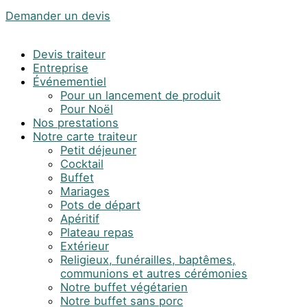
Demander un devis
Devis traiteur
Entreprise
Événementiel
Pour un lancement de produit
Pour Noël
Nos prestations
Notre carte traiteur
Petit déjeuner
Cocktail
Buffet
Mariages
Pots de départ
Apéritif
Plateau repas
Extérieur
Religieux, funérailles, baptêmes,
communions et autres cérémonies
Notre buffet végétarien
Notre buffet sans porc