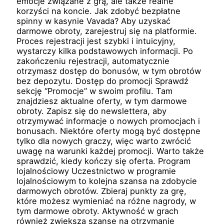
emocje związane z grą, ale także realne
korzyści na koncie. Jak zdobyć bezpłatne
spinny w kasynie Vavada? Aby uzyskać
darmowe obroty, zarejestruj się na platformie.
Proces rejestracji jest szybki i intuicyjny,
wystarczy kilka podstawowych informacji. Po
zakończeniu rejestracji, automatycznie
otrzymasz dostęp do bonusów, w tym obrotów
bez depozytu. Dostęp do promocji Sprawdź
sekcję “Promocje” w swoim profilu. Tam
znajdziesz aktualne oferty, w tym darmowe
obroty. Zapisz się do newslettera, aby
otrzymywać informacje o nowych promocjach i
bonusach. Niektóre oferty mogą być dostępne
tylko dla nowych graczy, więc warto zwrócić
uwagę na warunki każdej promocji. Warto także
sprawdzić, kiedy kończy się oferta. Program
lojalnościowy Uczestnictwo w programie
lojalnościowym to kolejna szansa na zdobycie
darmowych obrotów. Zbieraj punkty za grę,
które możesz wymieniać na różne nagrody, w
tym darmowe obroty. Aktywność w grach
również zwiększa szansę na otrzymanie