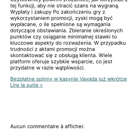
tej funkcji, aby nie stracić szans na wygraną.
Wypłaty i zakupy Po zakończeniu gry z
wykorzystaniem promocji, zyski mogą być
wypłacane, o ile spełnione są wymagania
dotyczące obstawiania. Zbieranie określonych
punktów czy osiąganie minimalnej stawki to
kluczowe aspekty do rozważenia. W przypadku
trudności z aktami promocji można
skontaktować się z obsługą klienta. Wiele
platform oferuje szybkie wsparcie, co jest
przydatne w razie wątpliwości.
Bezpłatne spinny w kasynie Vavada już wkrótce
Lire la suite »
Aucun commentaire à afficher.