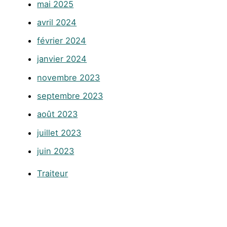
mai 2025
avril 2024
février 2024
janvier 2024
novembre 2023
septembre 2023
août 2023
juillet 2023
juin 2023
Traiteur