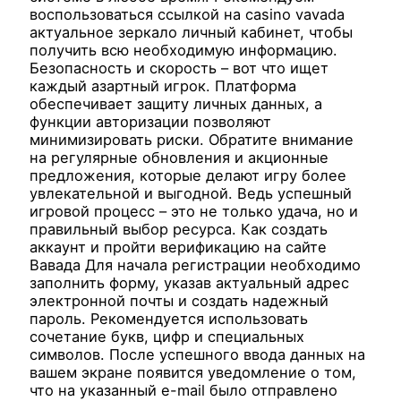
воспользоваться ссылкой на casino vavada
актуальное зеркало личный кабинет, чтобы
получить всю необходимую информацию.
Безопасность и скорость – вот что ищет
каждый азартный игрок. Платформа
обеспечивает защиту личных данных, а
функции авторизации позволяют
минимизировать риски. Обратите внимание
на регулярные обновления и акционные
предложения, которые делают игру более
увлекательной и выгодной. Ведь успешный
игровой процесс – это не только удача, но и
правильный выбор ресурса. Как создать
аккаунт и пройти верификацию на сайте
Вавада Для начала регистрации необходимо
заполнить форму, указав актуальный адрес
электронной почты и создать надежный
пароль. Рекомендуется использовать
сочетание букв, цифр и специальных
символов. После успешного ввода данных на
вашем экране появится уведомление о том,
что на указанный e-mail было отправлено