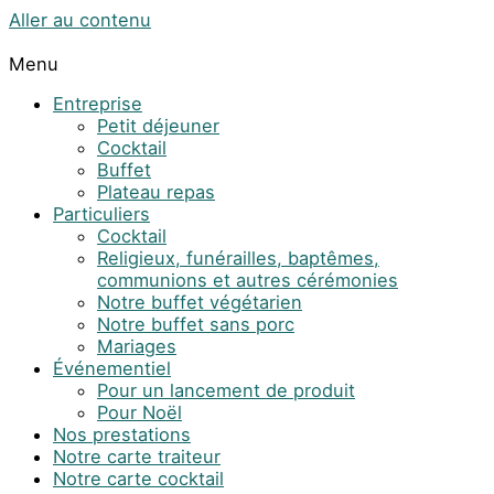
Aller au contenu
Menu
Entreprise
Petit déjeuner
Cocktail
Buffet
Plateau repas
Particuliers
Cocktail
Religieux, funérailles, baptêmes,
communions et autres cérémonies
Notre buffet végétarien
Notre buffet sans porc
Mariages
Événementiel
Pour un lancement de produit
Pour Noël
Nos prestations
Notre carte traiteur
Notre carte cocktail