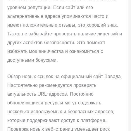
уровнем репутации. Если сайт или его
альтернативные адреса упоминаются часто и
имеют положительные отзывы, это хороший знак.
Также не забывайте проверять наличие лицензий и
других аспектов безопасности. Это поможет
избежать мошенничества и ознакомиться с
доступными бонусами.
Обзор новых ссылок на официальный сайт Вавада
Настоятельно рекомендуется проверять
актуальность URL-адресов. Постоянно
обновляющиеся ресурсы могут содержать
несколько используемых и безопасных адресов,
которые поддерживают доступ к платформе.
Проверка новых веб-страниц уменьшает риск