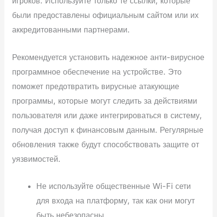
игроков. Используйте только те ссылки, которые
были предоставлены официальным сайтом или их
аккредитованными партнерами.
Рекомендуется установить надежное анти-вирусное
программное обеспечение на устройстве. Это
поможет предотвратить вирусные атакующие
программы, которые могут следить за действиями
пользователя или даже интегрироваться в систему,
получая доступ к финансовым данным. Регулярные
обновления также будут способствовать защите от
уязвимостей.
Не используйте общественные Wi-Fi сети
для входа на платформу, так как они могут
быть небезопасны.