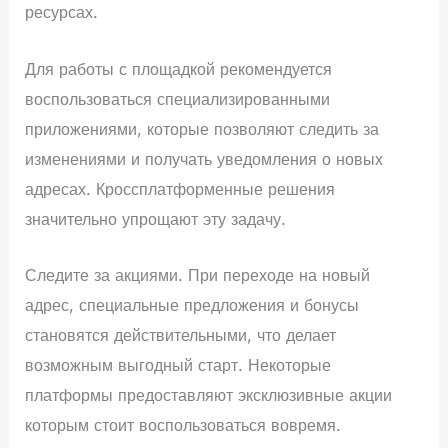
ресурсах.
Для работы с площадкой рекомендуется
воспользоваться специализированными
приложениями, которые позволяют следить за
изменениями и получать уведомления о новых
адресах. Кроссплатформенные решения
значительно упрощают эту задачу.
Следите за акциями. При переходе на новый
адрес, специальные предложения и бонусы
становятся действительными, что делает
возможным выгодный старт. Некоторые
платформы предоставляют эксклюзивные акции
которым стоит воспользоваться вовремя.