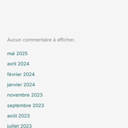
Aucun commentaire à afficher.
mai 2025
avril 2024
février 2024
janvier 2024
novembre 2023
septembre 2023
août 2023
juillet 2023