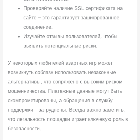
Проверяйте наличие SSL сертификата на
сайте – это гарантирует зашифрованное
соединение.
Изучайте отзывы пользователей, чтобы
выявить потенциальные риски.
У некоторых любителей азартных игр может
возникнуть соблазн использовать незаконные
альтернативы, что сопряжено с высоким риском
мошенничества. Платежные данные могут быть
скомпрометированы, а обращения в службу
поддержки – затруднены. Всегда важно заметить,
что легальность площадки играет ключевую роль в
безопасности.