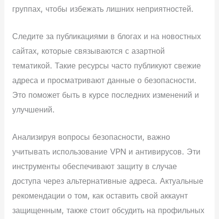
группах, чтобы избежать лишних неприятностей.
Следите за публикациями в блогах и на новостных
сайтах, которые связываются с азартной
тематикой. Такие ресурсы часто публикуют свежие
адреса и просматривают данные о безопасности.
Это поможет быть в курсе последних изменений и
улучшений.
Анализируя вопросы безопасности, важно
учитывать использование VPN и антивирусов. Эти
инструменты обеспечивают защиту в случае
доступа через альтернативные адреса. Актуальные
рекомендации о том, как оставить свой аккаунт
защищенным, также стоит обсудить на профильных