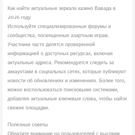
Как найти актуальные зеркала казино Вавада в
2026 году
Используйте специализированные форумы и
сообщества, посвященные азартным играм.
Участники часто делятся проверенной
информацией о доступных ресурсах, включая
актуальные адреса. Рекомендуется следить за
аккаунтами в социальных сетях, которые публикуют
новости об обновлениях и изменениях. Более того,
можно воспользоваться поисковыми системами,
добавляя актуальные ключевые слова, чтобы найти
свежие площадки.
Полезные советы
Обратите внимание на пользователей с высоким