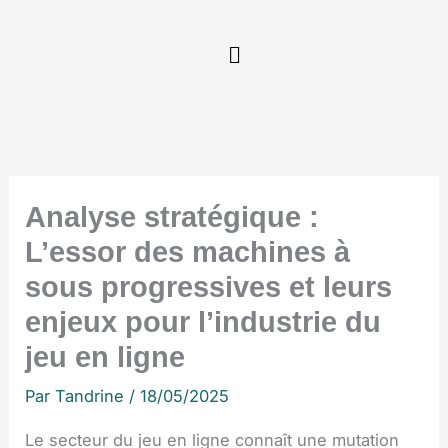
Aller
au
contenu
Analyse stratégique :
L’essor des machines à
sous progressives et leurs
enjeux pour l’industrie du
jeu en ligne
Par
Tandrine
/
18/05/2025
Le secteur du jeu en ligne connaît une mutation