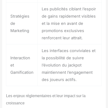
Les publicités ciblant l’espoir
Stratégies
de gains rapidement visibles
de
et la mise en avant de
Marketing
promotions exclusives
renforcent leur attrait.
Les interfaces conviviales et
Interaction
la possibilité de suivre
et
l’évolution du jackpot
Gamification
maintiennent l’engagement
des joueurs actifs.
Les enjeux réglementaires et leur impact sur la
croissance