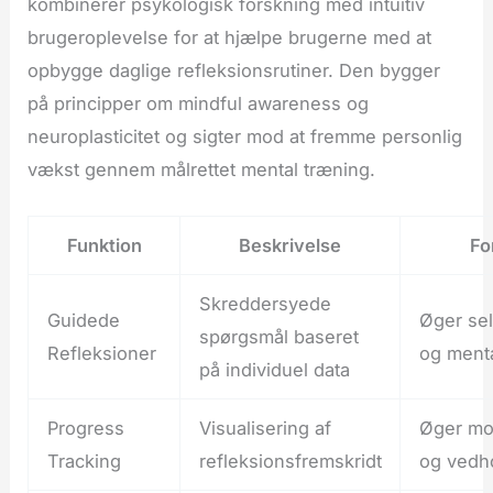
kombinerer psykologisk forskning med intuitiv
brugeroplevelse for at hjælpe brugerne med at
opbygge daglige refleksionsrutiner. Den bygger
på principper om mindful awareness og
neuroplasticitet og sigter mod at fremme personlig
vækst gennem målrettet mental træning.
Funktion
Beskrivelse
Fo
Skreddersyede
Guidede
Øger sel
spørgsmål baseret
Refleksioner
og menta
på individuel data
Progress
Visualisering af
Øger mot
Tracking
refleksionsfremskridt
og vedh