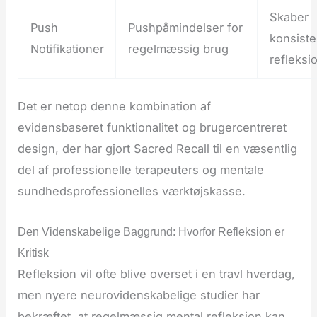
Skaber
Push
Pushpåmindelser for
konsiste
Notifikationer
regelmæssig brug
refleksi
Det er netop denne kombination af
evidensbaseret funktionalitet og brugercentreret
design, der har gjort Sacred Recall til en væsentlig
del af professionelle terapeuters og mentale
sundhedsprofessionelles værktøjskasse.
Den Videnskabelige Baggrund: Hvorfor Refleksion er
Kritisk
Refleksion vil ofte blive overset i en travl hverdag,
men nyere neurovidenskabelige studier har
bekræftet, at regelmæssig mental refleksion kan