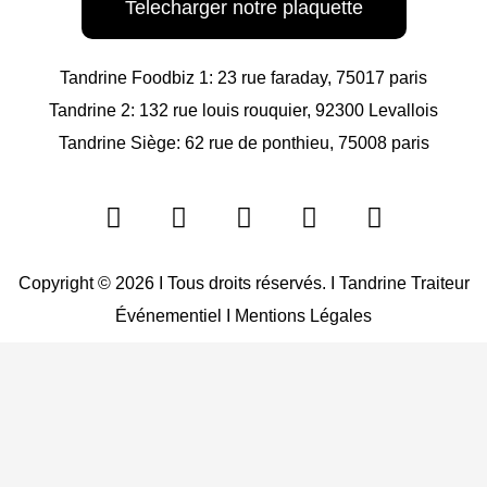
Telecharger notre plaquette
Tandrine Foodbiz 1: 23 rue faraday, 75017 paris
Tandrine 2: 132 rue louis rouquier, 92300 Levallois
Tandrine Siège: 62 rue de ponthieu, 75008 paris
F
I
L
W
E
a
n
i
h
n
c
s
n
a
v
e
t
k
t
e
Copyright © 2026 I Tous droits réservés. I Tandrine Traiteur
b
a
e
s
l
Événementiel I
Mentions Légales
o
g
d
a
o
o
r
i
p
p
k
a
n
p
e
-
m
-
f
i
n