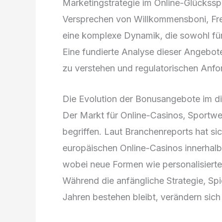
Marketingstrategie im Online-Glückssp
Versprechen von Willkommensboni, Fre
eine komplexe Dynamik, die sowohl für 
Eine fundierte Analyse dieser Angebote 
zu verstehen und regulatorischen Anf
Die Evolution der Bonusangebote im di
Der Markt für Online-Casinos, Sportwet
begriffen. Laut Branchenreports hat si
europäischen Online-Casinos innerhalb
wobei neue Formen wie personalisierte
Während die anfängliche Strategie, Sp
Jahren bestehen bleibt, verändern sic