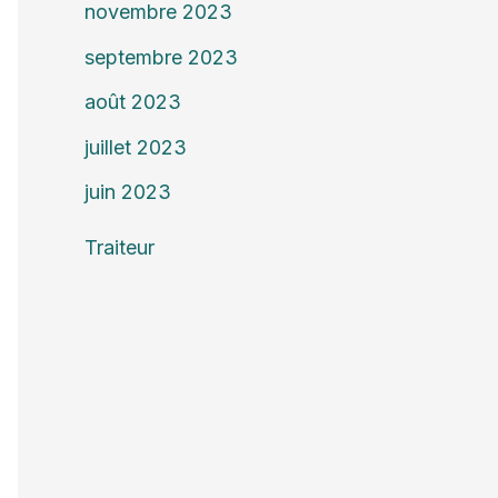
novembre 2023
septembre 2023
août 2023
juillet 2023
juin 2023
Traiteur