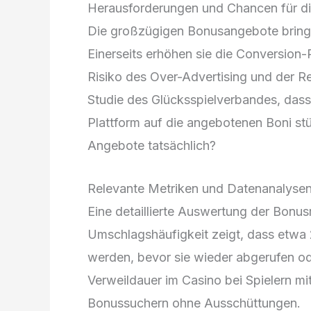
Herausforderungen und Chancen für d
Die großzügigen Bonusangebote bringe
Einerseits erhöhen sie die Conversion-
Risiko des Over-Advertising und der Re
Studie des Glücksspielverbandes, dass 
Plattform auf die angebotenen Boni st
Angebote tatsächlich?
Relevante Metriken und Datenanalyse
Eine detaillierte Auswertung der Bonus
Umschlagshäufigkeit zeigt, dass etwa 2
werden, bevor sie wieder abgerufen ode
Verweildauer im Casino bei Spielern mi
Bonussuchern ohne Ausschüttungen.