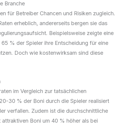
ie Branche
n für Betreiber Chancen und Risiken zugleich.
Raten erheblich, andererseits bergen sie das
gulierungsaufsicht. Beispielsweise zeigte eine
65 % der Spieler ihre Entscheidung für eine
ützen. Doch wie kostenwirksam sind diese
n
raten im Vergleich zur tatsächlichen
0-30 % der Boni durch die Spieler realisiert
r verfallen. Zudem ist die durchschnittliche
t attraktiven Boni um 40 % höher als bei