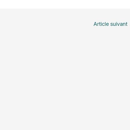
Article suivant