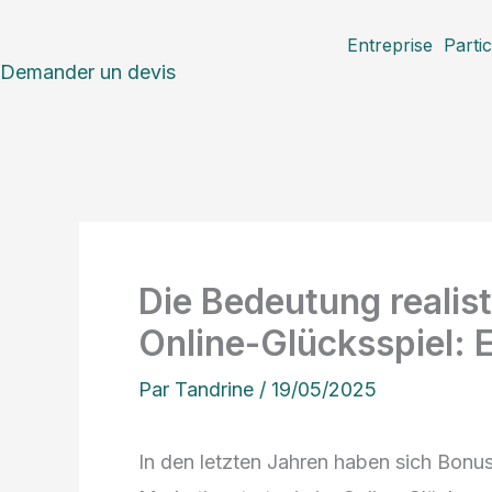
Aller
Entreprise
Partic
au
Demander un devis
contenu
Die Bedeutung realis
Online-Glücksspiel: 
Par
Tandrine
/
19/05/2025
In den letzten Jahren haben sich Bonu