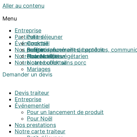
Aller au contenu
Menu
Entreprise
Particuliers
Petit déjeuner
Événementiel
Cocktail
Cocktail
Nos prestations
Buffet
Religieux, funérailles, baptêmes, communi
Pour un lancement de produit
Notre carte traiteur
Plateau repas
Notre buffet végétarien
Pour Noël
Notre carte cocktail
Notre buffet sans porc
Mariages
Demander un devis
Devis traiteur
Entreprise
Événementiel
Pour un lancement de produit
Pour Noël
Nos prestations
Notre carte traiteur