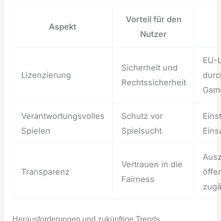
Vorteil für den
Aspekt
Nutzer
EU-L
Sicherheit und
Lizenzierung
durc
Rechtssicherheit
Gami
Verantwortungsvolles
Schutz vor
Eins
Spielen
Spielsucht
Eins
Ausz
Vertrauen in die
Transparenz
öffen
Fairness
zugä
Herausforderungen und zukünftige Trends