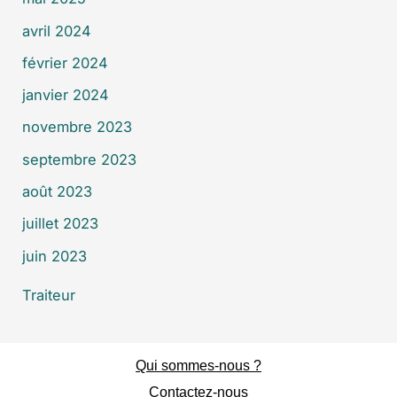
avril 2024
février 2024
janvier 2024
novembre 2023
septembre 2023
août 2023
juillet 2023
juin 2023
Traiteur
Qui sommes-nous ?
Contactez-nous