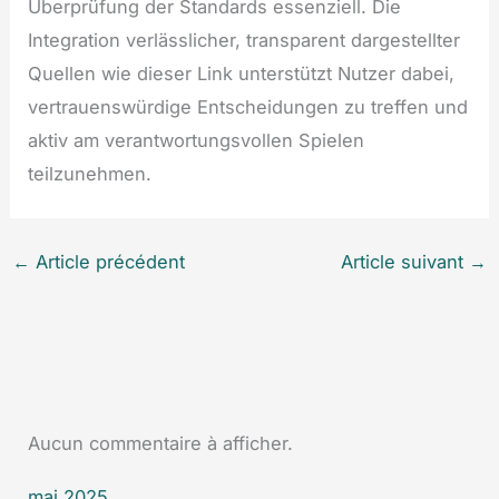
Überprüfung der Standards essenziell. Die
Integration verlässlicher, transparent dargestellter
Quellen wie dieser Link unterstützt Nutzer dabei,
vertrauenswürdige Entscheidungen zu treffen und
aktiv am verantwortungsvollen Spielen
teilzunehmen.
←
Article précédent
Article suivant
→
Aucun commentaire à afficher.
mai 2025