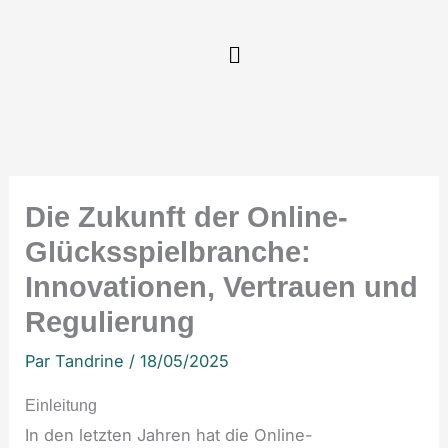
Aller
au
contenu
Die Zukunft der Online-
Glücksspielbranche:
Innovationen, Vertrauen und
Regulierung
Par
Tandrine
/
18/05/2025
Einleitung
In den letzten Jahren hat die Online-