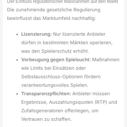
Der Einfluss regulatorischer Maßnahmen auf den Markt
Die zunehmende gesetzliche Regulierung
beeinflusst das Marktumfeld nachhaltig:
Lizenzierung:
Nur lizenzierte Anbieter
dürfen in bestimmten Märkten operieren,
was den Spielerschutz erhöht.
Vorbeugung gegen Spielsucht:
Maßnahmen
wie Limits bei Einsätzen oder
Selbstausschluss-Optionen fördern
verantwortungsvolles Spielen.
Transparenzpflichten:
Anbieter müssen
Ergebnisse, Auszahlungsquoten (RTP) und
Zufallsgeneratoren offenlegen, um
Vertrauen zu schaffen.