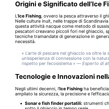
Origini e Significato dell’Ice F
L’
Ice Fishing
, ovvero la pesca attraverso il gh
Nelle culture inuit, nelle trappe di Scandinav
questa attività nacque come metodo di sussiste
pescatori creavano piccoli fori nel ghiaccio, s
tecniche tramandate di generazione in generazi
necessità.
« L’arte di pescare nel ghiaccio va oltre l
un’esperienza di connessione con la natura, 
rispetto per l’ecosistema » —
Esperto di at
Tecnologie e Innovazioni nel
Negli ultimi decenni, l’
Ice Fishing
ha beneficia
ampliato la sicurezza, la precisione e l’efficaci
Sonar e fish finder portatili:
strumenti ch
sotto il ghiaccio in tempo reale.