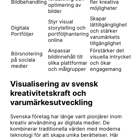
Bildbehandling
fler kreativa
optimering av
möjligheter
bilder
Skapar
Styr visual
lättillgänglighet
Digitala
storytelling och
och stärker
Portföljer
portföljhantering
varumärkets
online
tillgänglighet
Anpassar
Förstärker det
Börsnotering
bildinnehåll till
visuella intrycket
på sociala
olika plattformar
och ökar
medier
och målgrupper
engagemang
Visualisering av svensk
kreativitetskraft och
varumärkesutveckling
Svenska företag har länge varit pionjärer inom
kreativ användning av digitala medier. De
kombinerar traditionella värden med moderna
teknologi för att skapa unika berättelser. Här