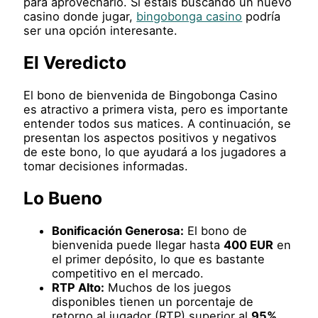
para aprovecharlo. Si estáis buscando un nuevo
casino donde jugar,
bingobonga casino
podría
ser una opción interesante.
El Veredicto
El bono de bienvenida de Bingobonga Casino
es atractivo a primera vista, pero es importante
entender todos sus matices. A continuación, se
presentan los aspectos positivos y negativos
de este bono, lo que ayudará a los jugadores a
tomar decisiones informadas.
Lo Bueno
Bonificación Generosa:
El bono de
bienvenida puede llegar hasta
400 EUR
en
el primer depósito, lo que es bastante
competitivo en el mercado.
RTP Alto:
Muchos de los juegos
disponibles tienen un porcentaje de
retorno al jugador (RTP) superior al
95%
.