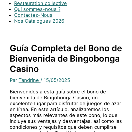
Restauration collective
Qui sommes-nous ?
Contactez-Nous
Nos Catalogues 2026
Guía Completa del Bono de
Bienvenida de Bingobonga
Casino
Par
Tandrine
/
15/05/2025
Bienvenidos a esta guía sobre el bono de
bienvenida de Bingobonga Casino, un
excelente lugar para disfrutar de juegos de azar
en línea. En este artículo, analizaremos los
aspectos más relevantes de este bono, lo que
incluye sus ventajas y desventajas, así como las
condiciones y requisitos que deben cumplirse