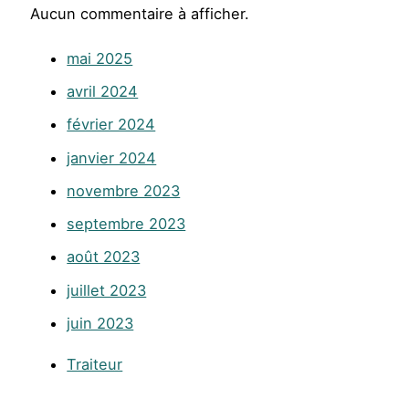
Aucun commentaire à afficher.
mai 2025
avril 2024
février 2024
janvier 2024
novembre 2023
septembre 2023
août 2023
juillet 2023
juin 2023
Traiteur