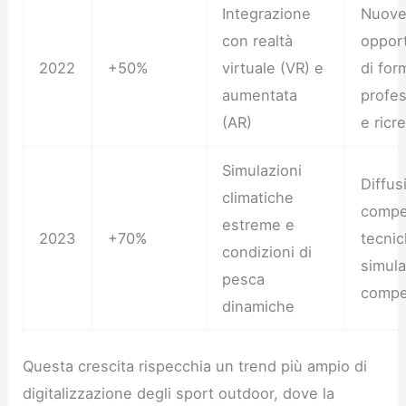
Integrazione
Nuov
con realtà
opport
2022
+50%
virtuale (VR) e
di for
aumentata
profes
(AR)
e ricr
Simulazioni
Diffus
climatiche
compe
estreme e
2023
+70%
tecnic
condizioni di
simula
pesca
compet
dinamiche
Questa crescita rispecchia un trend più ampio di
digitalizzazione degli sport outdoor, dove la