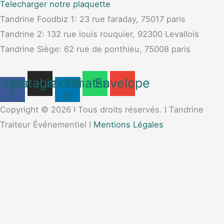
Telecharger notre plaquette
Tandrine Foodbiz 1: 23 rue faraday, 75017 paris
Tandrine 2: 132 rue louis rouquier, 92300 Levallois
Tandrine Siège: 62 rue de ponthieu, 75008 paris
cebook-
Instagram
Linkedin-
Whatsapp
Envelope
f
in
Copyright © 2026 I Tous droits réservés. I Tandrine
Traiteur Événementiel I
Mentions Légales