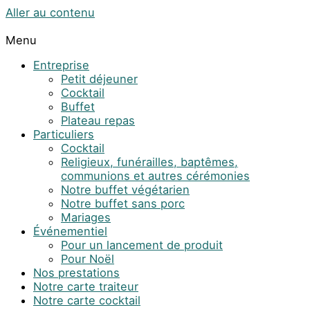
Aller au contenu
Menu
Entreprise
Petit déjeuner
Cocktail
Buffet
Plateau repas
Particuliers
Cocktail
Religieux, funérailles, baptêmes,
communions et autres cérémonies
Notre buffet végétarien
Notre buffet sans porc
Mariages
Événementiel
Pour un lancement de produit
Pour Noël
Nos prestations
Notre carte traiteur
Notre carte cocktail