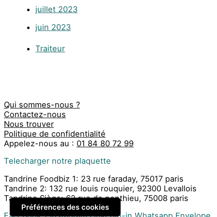
juillet 2023
juin 2023
Traiteur
Qui sommes-nous ?
Contactez-nous
Nous trouver
Politique de confidentialité
Appelez-nous au :
01 84 80 72 99
Telecharger notre plaquette
Tandrine Foodbiz 1: 23 rue faraday, 75017 paris
Tandrine 2: 132 rue louis rouquier, 92300 Levallois
Tandrine Siège: 62 rue de ponthieu, 75008 paris
Préférences des cookies
Facebook-f
Instagram
Linkedin-in
Whatsapp
Envelope