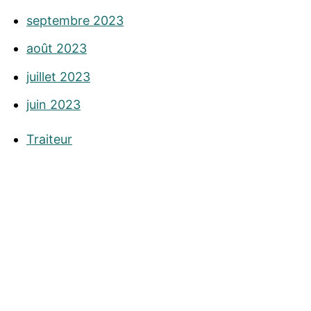
septembre 2023
août 2023
juillet 2023
juin 2023
Traiteur