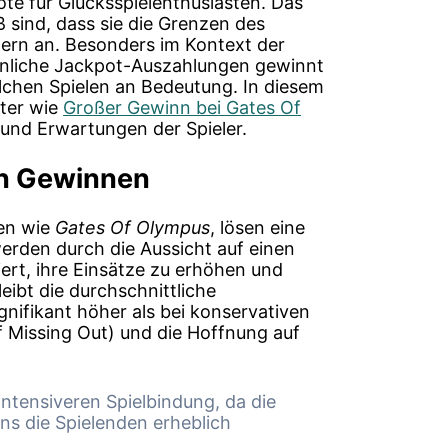
ote für Glücksspielenthusiasten. Das
sind, dass sie die Grenzen des
lern an. Besonders im Kontext der
hnliche Jackpot-Auszahlungen gewinnt
lchen Spielen an Bedeutung. In diesem
ter wie
Großer Gewinn bei Gates Of
n und Erwartungen der Spieler.
en Gewinnen
len wie
Gates Of Olympus
, lösen eine
werden durch die Aussicht auf einen
ert, ihre Einsätze zu erhöhen und
eibt die durchschnittliche
gnifikant höher als bei konservativen
f Missing Out) und die Hoffnung auf
intensiveren Spielbindung, da die
ns die Spielenden erheblich