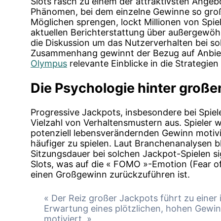
Slots rasch zu einem der attraktivsten Angeb
Phänomen, bei dem einzelne Gewinne so groß 
Möglichen sprengen, lockt Millionen von Spie
aktuellen Berichterstattung über außergewö
die Diskussion um das Nutzerverhalten bei so
Zusammenhang gewinnt der Bezug auf Anbie
Olympus
relevante Einblicke in die Strategie
Die Psychologie hinter groß
Progressive Jackpots, insbesondere bei Spie
Vielzahl von Verhaltensmustern aus. Spieler 
potenziell lebensverändernden Gewinn motivi
häufiger zu spielen. Laut Branchenanalysen bl
Sitzungsdauer bei solchen Jackpot-Spielen si
Slots, was auf die « FOMO »-Emotion (Fear o
einen Großgewinn zurückzuführen ist.
« Der Reiz großer Jackpots führt zu einer 
Erwartung eines plötzlichen, hohen Gewin
motiviert. »