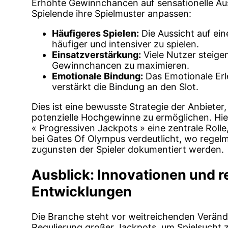
Erhöhte Gewinnchancen auf sensationelle Au
Spielende ihre Spielmuster anpassen:
Häufigeres Spielen:
Die Aussicht auf ei
häufiger und intensiver zu spielen.
Einsatzverstärkung:
Viele Nutzer steige
Gewinnchancen zu maximieren.
Emotionale Bindung:
Das Emotionale Erl
verstärkt die Bindung an den Slot.
Dies ist eine bewusste Strategie der Anbiete
potenzielle Hochgewinne zu ermöglichen. Hie
« Progressiven Jackpots » eine zentrale Rolle
bei Gates Of Olympus verdeutlicht, wo rege
zugunsten der Spieler dokumentiert werden.
Ausblick: Innovationen und r
Entwicklungen
Die Branche steht vor weitreichenden Veränd
Regulierung großer Jackpots, um Spielsucht 