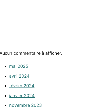
Aucun commentaire à afficher.
mai 2025
avril 2024
février 2024
janvier 2024
novembre 2023