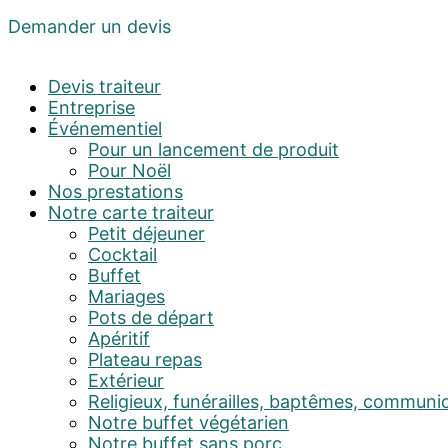
Demander un devis
Devis traiteur
Entreprise
Événementiel
Pour un lancement de produit
Pour Noël
Nos prestations
Notre carte traiteur
Petit déjeuner
Cocktail
Buffet
Mariages
Pots de départ
Apéritif
Plateau repas
Extérieur
Religieux, funérailles, baptêmes, communi
Notre buffet végétarien
Notre buffet sans porc