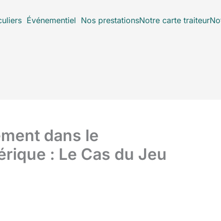
culiers
Événementiel
Nos prestations
Notre carte traiteur
Not
ement dans le
rique : Le Cas du Jeu