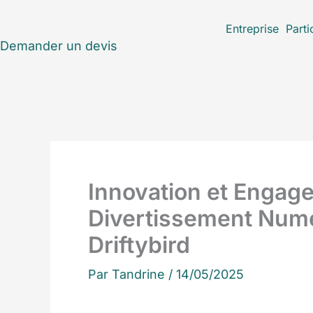
Aller
Entreprise
Parti
au
Demander un devis
contenu
Innovation et Engag
Divertissement Numé
Driftybird
Par
Tandrine
/
14/05/2025