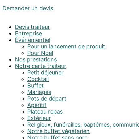
Demander un devis
Devis traiteur
Entreprise
Événementiel
Pour un lancement de produit
Pour Noël
Nos prestations
Notre carte traiteur
Petit déjeuner
Cocktail
Buffet
Mariages
Pots de départ
Apéritif
Plateau repas
Extérieur
Religieux, funérailles, baptêmes, communi
Notre buffet végétarien
Notre buffet sans porc