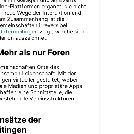
effen in Garagen und an Events
ne-Plattformen ergänzt, die nicht
h neue Wege der Interaktion und
sem Zusammenhang ist die
Gemeinschaften irreversibel
Untermeitingen
zeigt, welche sich
darion
auszeichnet.
Mehr als nur Foren
emeinschaften Orte des
insamen Leidenschaft. Mit der
gen virtueller gestaltet, wobei
ziale Medien und proprietäre Apps
haffen eine Schnittstelle, die
 bestehende Vereinsstrukturen
Ansätze der
itingen