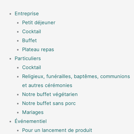
Aller
Menu
au
Entreprise
contenu
Petit déjeuner
Cocktail
Buffet
Plateau repas
Particuliers
Cocktail
Religieux, funérailles, baptêmes, communions
et autres cérémonies
Notre buffet végétarien
Notre buffet sans porc
Mariages
Événementiel
Pour un lancement de produit