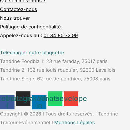
Qui sommes-nous ?
Contactez-nous
Nous trouver
Politique de confidentialité
Appelez-nous au :
01 84 80 72 99
Telecharger notre plaquette
Tandrine Foodbiz 1: 23 rue faraday, 75017 paris
Tandrine 2: 132 rue louis rouquier, 92300 Levallois
Tandrine Siège: 62 rue de ponthieu, 75008 paris
cebook-
Instagram
Linkedin-
Whatsapp
Envelope
f
in
Copyright © 2026 I Tous droits réservés. I Tandrine
Traiteur Événementiel I
Mentions Légales