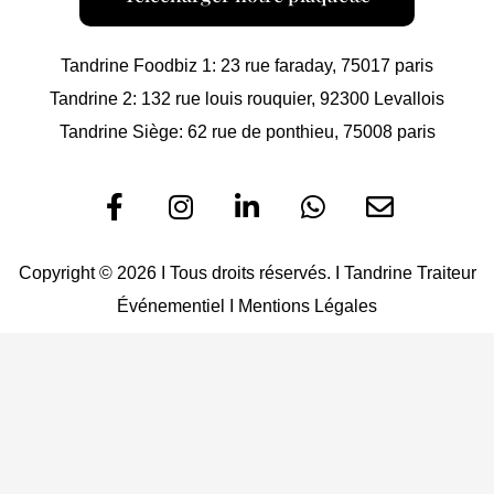
Tandrine Foodbiz 1: 23 rue faraday, 75017 paris
Tandrine 2: 132 rue louis rouquier, 92300 Levallois
Tandrine Siège: 62 rue de ponthieu, 75008 paris
F
I
L
W
E
a
n
i
h
n
c
s
n
a
v
e
t
k
t
e
Copyright © 2026 I Tous droits réservés. I Tandrine Traiteur
b
a
e
s
l
Événementiel I
Mentions Légales
o
g
d
a
o
o
r
i
p
p
k
a
n
p
e
-
m
-
f
i
n