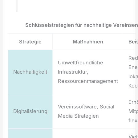
Schlüsselstrategien für nachhaltige Vereinse
Strategie
Maßnahmen
Beis
Red
Umweltfreundliche
Ene
Nachhaltigkeit
Infrastruktur,
loka
Ressourcenmanagement
Koo
Erh
Vereinssoftware, Social
Digitalisierung
Mit
Media Strategien
fle
Viel