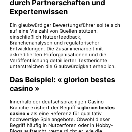
durch Partnerschaften und
Expertenwissen
Ein glaubwürdiger Bewertungsführer sollte sich
auf eine Vielzahl von Quellen stützen,
einschließlich Nutzerfeedback,
Branchenanalysen und regulatorischer
Entwicklungen. Die Zusammenarbeit mit
akkreditierten Prüforganisationen und die
Veröffentlichung detaillierter Testberichte
unterstreichen die Glaubwürdigkeit erheblich.
Das Beispiel: « glorion bestes
casino »
Innerhalb der deutschsprachigen Casino-
Branche existiert der Begriff
« glorion bestes
casino »
als eine Referenz für qualitativ
hochwertige Spielangebote. Obwohl dieser
Begriff häufig in Nutzerforen oder in Hobby-
Blogs auftaucht, verdeutlicht er, wie die