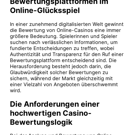
Bewertungsplattformen im
Online-Glücksspiel
In einer zunehmend digitalisierten Welt gewinnt
die Bewertung von Online-Casinos eine immer
größere Bedeutung. Spielerinnen und Spieler
suchen nach verlässlichen Informationen, um
fundierte Entscheidungen zu treffen, wobei
Authentizität und Transparenz für den Ruf einer
Bewertungsplattform entscheidend sind. Die
Herausforderung besteht jedoch darin, die
Glaubwürdigkeit solcher Bewertungen zu
sichern, während der Markt gleichzeitig mit
einer Vielzahl von Angeboten überschwemmt
wird.
Die Anforderungen einer
hochwertigen Casino-
Bewertungslogik