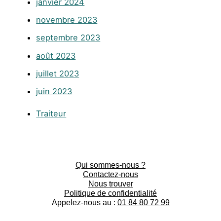
janvier 2024
novembre 2023
septembre 2023
août 2023
juillet 2023
juin 2023
Traiteur
Qui sommes-nous ?
Contactez-nous
Nous trouver
Politique de confidentialité
Appelez-nous au :
01 84 80 72 99