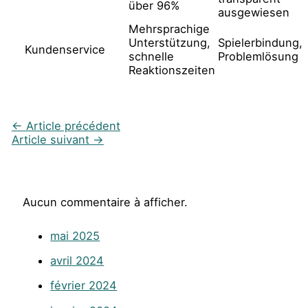
über 96%
ausgewiesen
Mehrsprachige
Unterstützung,
Spielerbindung,
Kundenservice
schnelle
Problemlösung
Reaktionszeiten
←
Article précédent
Article suivant
→
Aucun commentaire à afficher.
mai 2025
avril 2024
février 2024