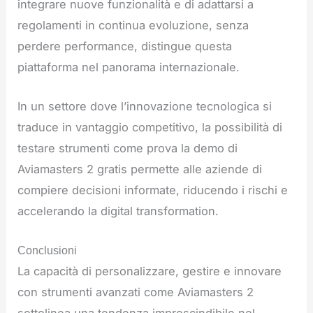
integrare nuove funzionalità e di adattarsi a
regolamenti in continua evoluzione, senza
perdere performance, distingue questa
piattaforma nel panorama internazionale.
In un settore dove l’innovazione tecnologica si
traduce in vantaggio competitivo, la possibilità di
testare strumenti come prova la demo di
Aviamasters 2 gratis permette alle aziende di
compiere decisioni informate, riducendo i rischi e
accelerando la digital transformation.
Conclusioni
La capacità di personalizzare, gestire e innovare
con strumenti avanzati come Aviamasters 2