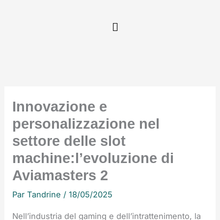
Aller
au
contenu
Innovazione e
personalizzazione nel
settore delle slot
machine:l’evoluzione di
Aviamasters 2
Par
Tandrine
/
18/05/2025
Nell’industria del gaming e dell’intrattenimento, la