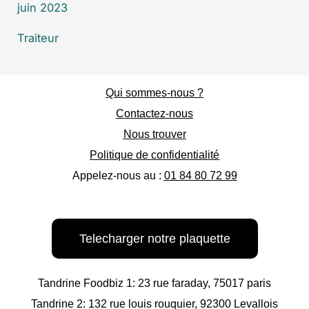
juin 2023
Traiteur
Qui sommes-nous ?
Contactez-nous
Nous trouver
Politique de confidentialité
Appelez-nous au :
01 84 80 72 99
Telecharger notre plaquette
Tandrine Foodbiz 1: 23 rue faraday, 75017 paris
Tandrine 2: 132 rue louis rouquier, 92300 Levallois