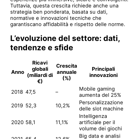
Tuttavia, questa crescita richiede anche una
strategia ben ponderata, basata su dati,
normative e innovazioni tecniche che
garantiscano affidabilità e rispetto delle norme.
L’evoluzione del settore: dati,
tendenze e sfide
Ricavi
Crescita
globali
Principali
Anno
annuale
(miliardi di
innovazioni
(%)
€)
Mobile gaming
2018
47,5
–
aumenta del 25%
Personalizzazione
2019
52,3
10,2%
delle slot machine
Intelligenza
2020
58,1
11,1%
artificiale per il
volume dei giochi
Big data e analisi
2021
65,4
12,6%