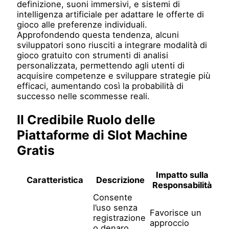
definizione, suoni immersivi, e sistemi di
intelligenza artificiale per adattare le offerte di
gioco alle preferenze individuali.
Approfondendo questa tendenza, alcuni
sviluppatori sono riusciti a integrare modalità di
gioco gratuito con strumenti di analisi
personalizzata, permettendo agli utenti di
acquisire competenze e sviluppare strategie più
efficaci, aumentando così la probabilità di
successo nelle scommesse reali.
Il Credibile Ruolo delle
Piattaforme di Slot Machine
Gratis
Impatto sulla
Caratteristica
Descrizione
Responsabilità
Consente
l’uso senza
Favorisce un
registrazione
approccio
o denaro