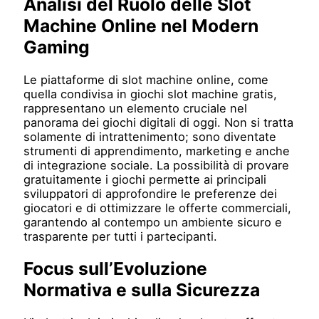
Analisi del Ruolo delle Slot
Machine Online nel Modern
Gaming
Le piattaforme di slot machine online, come
quella condivisa in giochi slot machine gratis,
rappresentano un elemento cruciale nel
panorama dei giochi digitali di oggi. Non si tratta
solamente di intrattenimento; sono diventate
strumenti di apprendimento, marketing e anche
di integrazione sociale. La possibilità di provare
gratuitamente i giochi permette ai principali
sviluppatori di approfondire le preferenze dei
giocatori e di ottimizzare le offerte commerciali,
garantendo al contempo un ambiente sicuro e
trasparente per tutti i partecipanti.
Focus sull’Evoluzione
Normativa e sulla Sicurezza