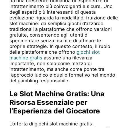
da una crescente domanda di esperienze di
intrattenimento più coinvolgenti e sicure. Uno
degli aspetti più interessanti di questa
evoluzione riguarda la modalità di fruizione delle
slot machine: da semplici giochi d’azzardo
tradizionali a piattaforme che offrono versioni
gratuite, consentendo agli utenti di
sperimentare senza rischi e di affinare le
proprie strategie. In questo contesto, il ruolo
delle piattaforme che offrono
giochi slot
machine gratis
assume una rilevanza
importante, non solo come mezzo di
intrattenimento, ma anche come ponte tra
l’approccio ludico e quello formativo nel mondo
del gambling responsabile.
Le Slot Machine Gratis: Una
Risorsa Essenziale per
l’Esperienza del Giocatore
L’offerta di giochi slot machine gratis