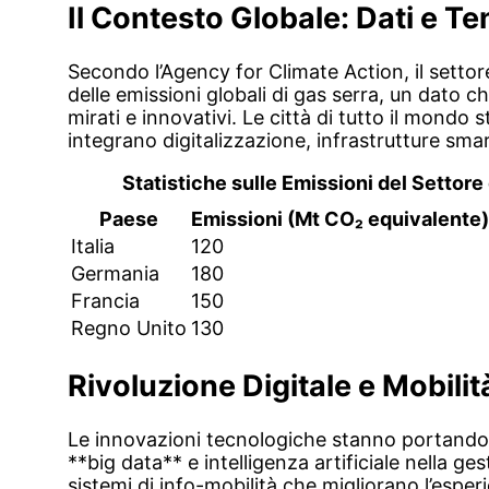
Il Contesto Globale: Dati e T
Secondo l’
Agency for Climate Action
, il setto
delle emissioni globali di gas serra, un dato ch
mirati e innovativi. Le città di tutto il mond
integrano digitalizzazione, infrastrutture smar
Statistiche sulle Emissioni del Settore
Paese
Emissioni (Mt CO₂ equivalente)
Italia
120
Germania
180
Francia
150
Regno Unito
130
Rivoluzione Digitale e Mobilit
Le innovazioni tecnologiche stanno portando 
**big data** e intelligenza artificiale nella ges
sistemi di info-mobilità che migliorano l’esper