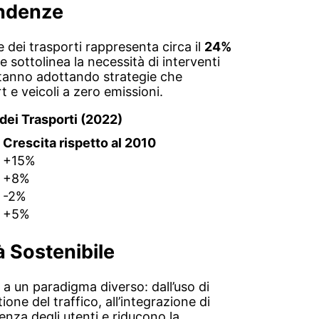
endenze
re dei trasporti rappresenta circa il
24%
e sottolinea la necessità di interventi
o stanno adottando strategie che
t e veicoli a zero emissioni.
 dei Trasporti (2022)
Crescita rispetto al 2010
+15%
+8%
-2%
+5%
à Sostenibile
a un paradigma diverso: dall’uso di
tione del traffico, all’integrazione di
ienza degli utenti e riducono la