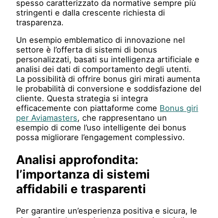
spesso caratterizzato da normative sempre più
stringenti e dalla crescente richiesta di
trasparenza.
Un esempio emblematico di innovazione nel
settore è l’offerta di sistemi di bonus
personalizzati, basati su intelligenza artificiale e
analisi dei dati di comportamento degli utenti.
La possibilità di offrire bonus giri mirati aumenta
le probabilità di conversione e soddisfazione del
cliente. Questa strategia si integra
efficacemente con piattaforme come
Bonus giri
per Aviamasters
, che rappresentano un
esempio di come l’uso intelligente dei bonus
possa migliorare l’engagement complessivo.
Analisi approfondita:
l’importanza di sistemi
affidabili e trasparenti
Per garantire un’esperienza positiva e sicura, le