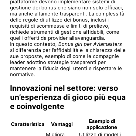
piattaforme devono implementare sistemi di
gestione dei bonus che siano non solo efficaci,
ma anche altamente trasparenti. La complessità
delle regole di utilizzo dei bonus, inclusi i
requisiti di scommessa e limiti di prelievo,
richiede strumenti di gestione affidabili, come
quelli offerti da provider all’avanguardia.
In questo contesto,
Bonus giri per Aviamasters
si differenzia per l’affidabilità e la chiarezza delle
sue proposte, esempio di come le compagnie
leader adottino strategie trasparenti per
mantenere la fiducia degli utenti e rispettare le
normative.
Innovazioni nel settore: verso
un’esperienza di gioco più equa
e coinvolgente
Esempio di
Caratteristica
Vantaggi
applicazione
Migliora
Utilizzo di modelli