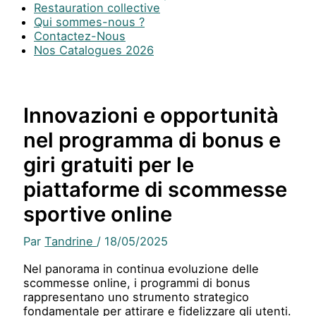
Restauration collective
Qui sommes-nous ?
Contactez-Nous
Nos Catalogues 2026
Innovazioni e opportunità
nel programma di bonus e
giri gratuiti per le
piattaforme di scommesse
sportive online
Par
Tandrine
/
18/05/2025
Nel panorama in continua evoluzione delle
scommesse online, i programmi di bonus
rappresentano uno strumento strategico
fondamentale per attirare e fidelizzare gli utenti.