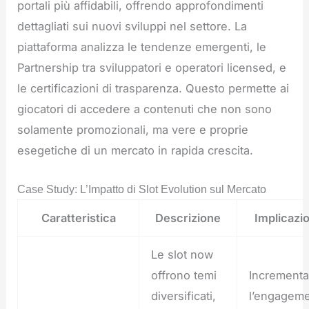
portali più affidabili, offrendo approfondimenti
dettagliati sui nuovi sviluppi nel settore. La
piattaforma analizza le tendenze emergenti, le
Partnership tra sviluppatori e operatori licensed, e
le certificazioni di trasparenza. Questo permette ai
giocatori di accedere a contenuti che non sono
solamente promozionali, ma vere e proprie
esegetiche di un mercato in rapida crescita.
Case Study: L’Impatto di Slot Evolution sul Mercato
Caratteristica
Descrizione
Implicazio
Le slot now
offrono temi
Incrementa
diversificati,
l’engagem