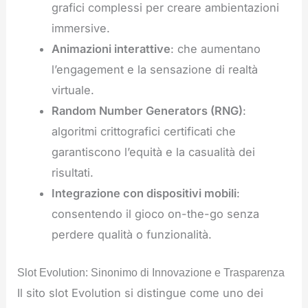
grafici complessi per creare ambientazioni
immersive.
Animazioni interattive
: che aumentano
l’engagement e la sensazione di realtà
virtuale.
Random Number Generators (RNG)
:
algoritmi crittografici certificati che
garantiscono l’equità e la casualità dei
risultati.
Integrazione con dispositivi mobili
:
consentendo il gioco on-the-go senza
perdere qualità o funzionalità.
Slot Evolution: Sinonimo di Innovazione e Trasparenza
Il sito slot Evolution si distingue come uno dei