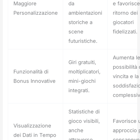
Maggiore
da
e favorisce 
Personalizzazione
ambientazioni
ritorno dei
storiche a
giocatori
scene
fidelizzati.
futuristiche.
Aumenta l
Giri gratuiti,
possibilità 
Funzionalità di
moltiplicatori,
vincita e la
Bonus Innovative
mini-giochi
soddisfazi
integrati.
complessiv
Statistiche di
gioco visibili,
Favorisce 
Visualizzazione
anche
approccio 
dei Dati in Tempo
attraverso
consapevo