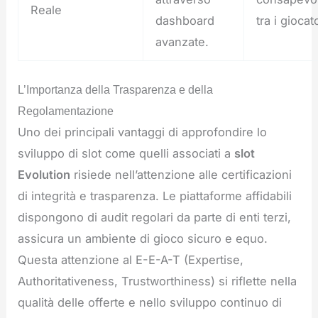
Reale
dashboard
tra i giocato
avanzate.
L’Importanza della Trasparenza e della
Regolamentazione
Uno dei principali vantaggi di approfondire lo
sviluppo di slot come quelli associati a
slot
Evolution
risiede nell’attenzione alle certificazioni
di integrità e trasparenza. Le piattaforme affidabili
dispongono di audit regolari da parte di enti terzi,
assicura un ambiente di gioco sicuro e equo.
Questa attenzione al E-E-A-T (Expertise,
Authoritativeness, Trustworthiness) si riflette nella
qualità delle offerte e nello sviluppo continuo di