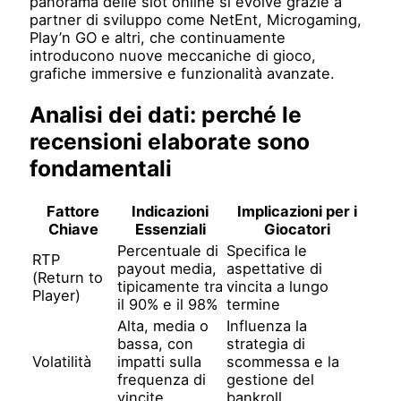
panorama delle slot online si evolve grazie a
partner di sviluppo come NetEnt, Microgaming,
Play’n GO e altri, che continuamente
introducono nuove meccaniche di gioco,
grafiche immersive e funzionalità avanzate.
Analisi dei dati: perché le
recensioni elaborate sono
fondamentali
Fattore
Indicazioni
Implicazioni per i
Chiave
Essenziali
Giocatori
Percentuale di
Specifica le
RTP
payout media,
aspettative di
(Return to
tipicamente tra
vincita a lungo
Player)
il 90% e il 98%
termine
Alta, media o
Influenza la
bassa, con
strategia di
Volatilità
impatti sulla
scommessa e la
frequenza di
gestione del
vincite
bankroll