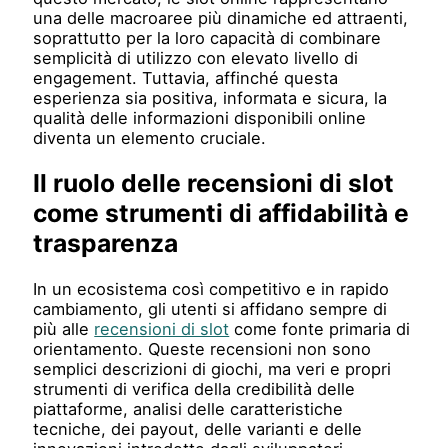
una delle macroaree più dinamiche ed attraenti,
soprattutto per la loro capacità di combinare
semplicità di utilizzo con elevato livello di
engagement. Tuttavia, affinché questa
esperienza sia positiva, informata e sicura, la
qualità delle informazioni disponibili online
diventa un elemento cruciale.
Il ruolo delle recensioni di slot
come strumenti di affidabilità e
trasparenza
In un ecosistema così competitivo e in rapido
cambiamento, gli utenti si affidano sempre di
più alle
recensioni di slot
come fonte primaria di
orientamento. Queste recensioni non sono
semplici descrizioni di giochi, ma veri e propri
strumenti di verifica della credibilità delle
piattaforme, analisi delle caratteristiche
tecniche, dei payout, delle varianti e delle