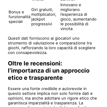
Innovano e
Giri gratuiti,
migliorano
Bonus e
moltiplicatori,
l’esperienza di
funzionalità
jackpot
gioco, aumentando
speciali
progressivi
le possibilità di
vincita
Questi dati forniscono ai giocatori uno
strumento di valutazione e comparazione tra
giochi, rafforzando la loro capacità di scegliere
con consapevolezza.
Oltre le recensioni:
l’importanza di un approccio
etico e trasparente
Essere una fonte credibile e autorevole in
questo settore implica non solo fornire dati e
opinioni, ma anche adottare un rigore etico che
garantisca imparzialità e trasparenza. La