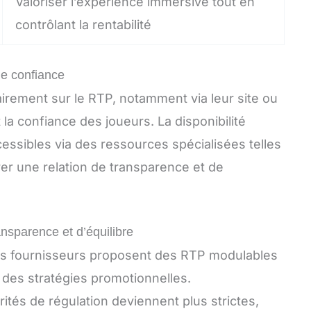
Valoriser l’expérience immersive tout en
contrôlant la rentabilité
e confiance
rement sur le RTP, notamment via leur site ou
 la confiance des joueurs. La disponibilité
cessibles via des ressources spécialisées telles
er une relation de transparence et de
ansparence et d’équilibre
ns fournisseurs proposent des RTP modulables
des stratégies promotionnelles.
rités de régulation deviennent plus strictes,