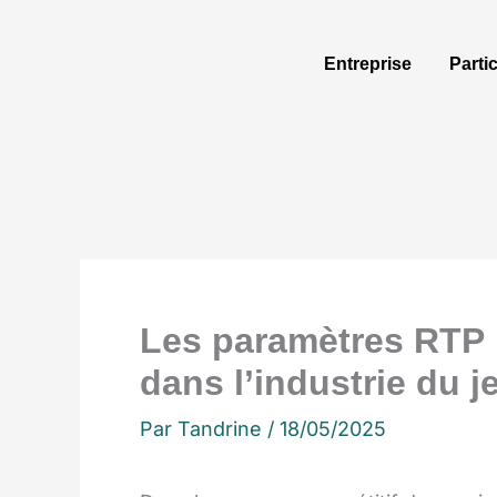
Aller
au
Entreprise
Parti
contenu
Les paramètres RTP 
dans l’industrie du j
Par
Tandrine
/
18/05/2025