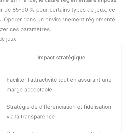
 de 85-90 % pour certains types de jeux, ce
res. Opérer dans un environnement réglementé
ster ces paramètres.
de jeux
Impact stratégique
Faciliter l’attractivité tout en assurant une
marge acceptable
Stratégie de différenciation et fidélisation
via la transparence