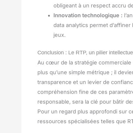
obligeant à un respect accru d
Innovation technologique :
l’an
data analytics permet d’affiner 
jeux.
Conclusion : Le RTP, un pilier intellectue
Au cœur de la stratégie commerciale 
plus qu’une simple métrique ; il devi
transparence et un levier de confianc
compréhension fine de ces paramètr
responsable, sera la clé pour bâtir d
Pour un regard plus approfondi sur ce
ressources spécialisées telles que R