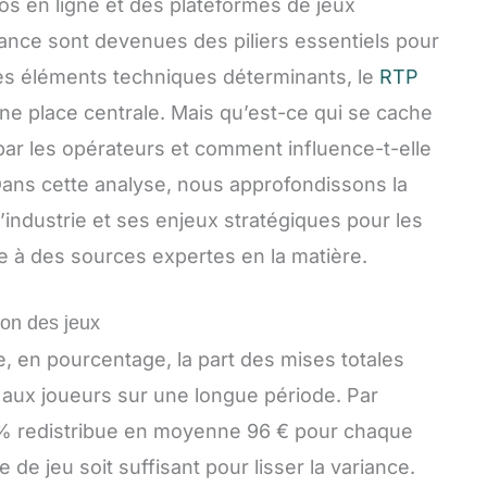
os en ligne et des plateformes de jeux
fiance sont devenues des piliers essentiels pour
i les éléments techniques déterminants, le
RTP
e place centrale. Mais qu’est-ce qui se cache
par les opérateurs et comment influence-t-elle
? Dans cette analyse, nous approfondissons la
’industrie et ses enjeux stratégiques pour les
e à des sources expertes en la matière.
ion des jeux
, en pourcentage, la part des mises totales
 aux joueurs sur une longue période. Par
 % redistribue en moyenne 96 € pour chaque
 de jeu soit suffisant pour lisser la variance.