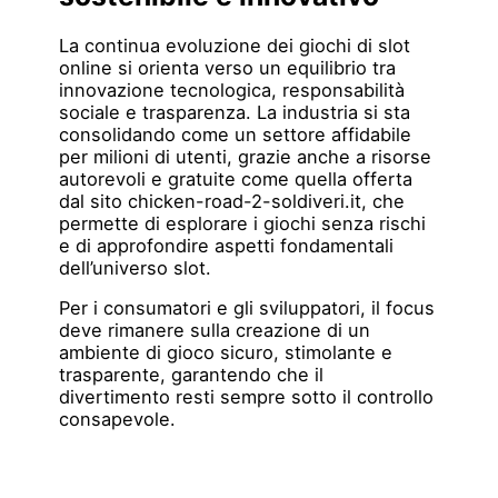
La continua evoluzione dei giochi di slot
online si orienta verso un equilibrio tra
innovazione tecnologica, responsabilità
sociale e trasparenza. La industria si sta
consolidando come un settore affidabile
per milioni di utenti, grazie anche a risorse
autorevoli e gratuite come quella offerta
dal sito chicken-road-2-soldiveri.it, che
permette di esplorare i giochi senza rischi
e di approfondire aspetti fondamentali
dell’universo slot.
Per i consumatori e gli sviluppatori, il focus
deve rimanere sulla creazione di un
ambiente di gioco sicuro, stimolante e
trasparente, garantendo che il
divertimento resti sempre sotto il controllo
consapevole.