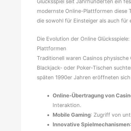
Glücksspiel seit Jahrhunderten ein fes
modernste Online-Plattformen diese Tra
die sowohl für Einsteiger als auch fü
Die Evolution der Online Glücksspiele:
Plattformen
Traditionell waren Casinos physische O
Blackjack- oder Poker-Tischen suchten
späten 1990er Jahren eröffneten sich 
Online-Übertragung von Casin
Interaktion.
Mobile Gaming
: Zugriff von un
Innovative Spielmechanismen