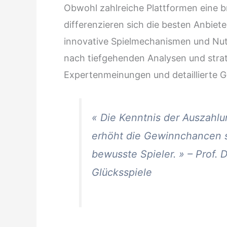
Obwohl zahlreiche Plattformen eine b
differenzieren sich die besten Anbiete
innovative Spielmechanismen und Nutze
nach tiefgehenden Analysen und stra
Expertenmeinungen und detaillierte G
« Die Kenntnis der Auszahlu
erhöht die Gewinnchancen si
bewusste Spieler. » –
Prof. 
Glücksspiele