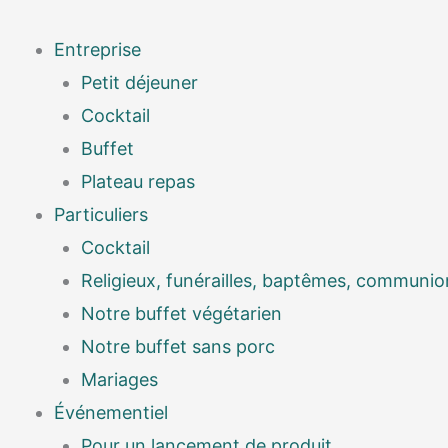
Aller
Menu
au
Entreprise
contenu
Petit déjeuner
Cocktail
Buffet
Plateau repas
Particuliers
Cocktail
Religieux, funérailles, baptêmes, communio
Notre buffet végétarien
Notre buffet sans porc
Mariages
Événementiel
Pour un lancement de produit