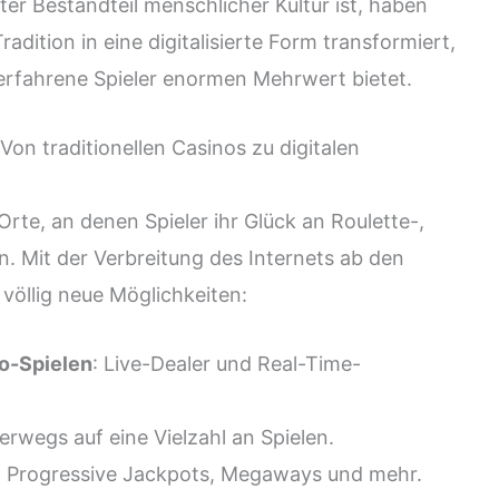
ter Bestandteil menschlicher Kultur ist, haben
dition in eine digitalisierte Form transformiert,
r erfahrene Spieler enormen Mehrwert bietet.
 Von traditionellen Casinos zu digitalen
rte, an denen Spieler ihr Glück an Roulette-,
. Mit der Verbreitung des Internets ab den
völlig neue Möglichkeiten:
o-Spielen
: Live-Dealer und Real-Time-
terwegs auf eine Vielzahl an Spielen.
: Progressive Jackpots, Megaways und mehr.