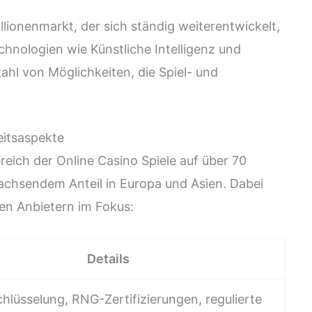
llionenmarkt, der sich ständig weiterentwickelt,
hnologien wie Künstliche Intelligenz und
zahl von Möglichkeiten, die Spiel- und
eitsaspekte
reich der
Online Casino Spiele
auf über 70
wachsendem Anteil in Europa und Asien. Dabei
den Anbietern im Fokus:
Details
hlüsselung, RNG-Zertifizierungen, regulierte