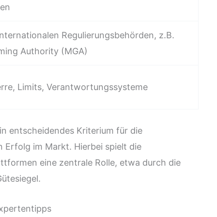
men
nternationalen Regulierungsbehörden, z.B.
ming Authority (MGA)
erre, Limits, Verantwortungssysteme
ein entscheidendes Kriterium für die
Erfolg im Markt. Hierbei spielt die
formen eine zentrale Rolle, etwa durch die
ütesiegel.
xpertentipps