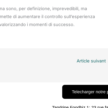
na sono, per definizione, imprevedibili, ma
mette di aumentare il controllo sull’esperienza
 e valorizzando i momenti di successo.
Article suivant
Telecharger notre 
Tandrine Foodbiz 1: 23 rue f