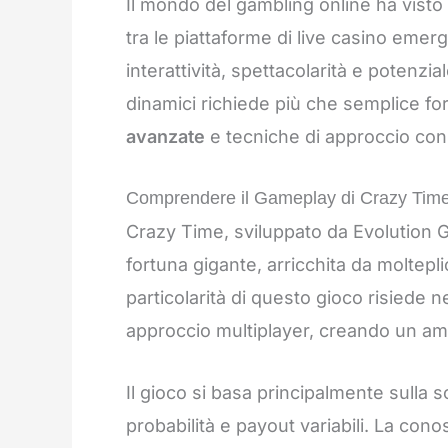
Il mondo del gambling online ha visto
tra le piattaforme di live casino emer
interattività, spettacolarità e potenzial
dinamici richiede più che semplice f
avanzate
e tecniche di approccio con
Comprendere il Gameplay di Crazy Tim
Crazy Time, sviluppato da Evolution Ga
fortuna gigante, arricchita da moltepli
particolarità di questo gioco risiede 
approccio multiplayer, creando un am
Il gioco si basa principalmente sulla
probabilità e payout variabili. La cono