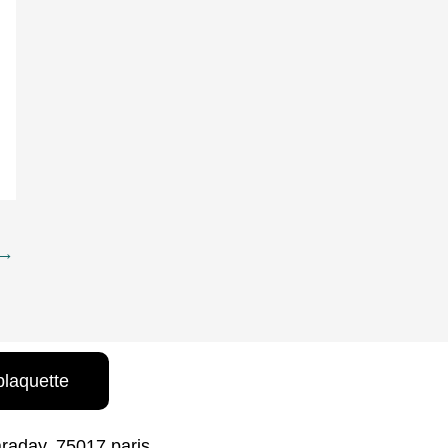
→
plaquette
araday, 75017 paris