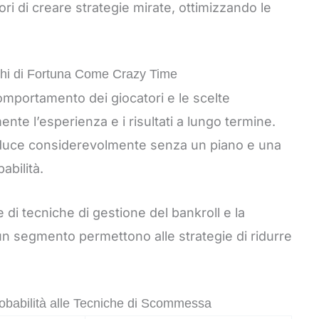
ri di creare strategie mirate, ottimizzando le
ochi di Fortuna Come Crazy Time
comportamento dei giocatori e le scelte
nte l’esperienza e i risultati a lungo termine.
riduce considerevolmente senza un piano e una
abilità.
di tecniche di gestione del bankroll e la
un segmento permettono alle strategie di ridurre
Probabilità alle Tecniche di Scommessa