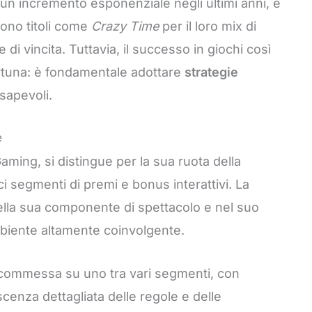
 un incremento esponenziale negli ultimi anni, e
gono titoli come
Crazy Time
per il loro mix di
e di vincita. Tuttavia, il successo in giochi così
ortuna: è fondamentale adottare
strategie
sapevoli.
e
ming, si distingue per la sua ruota della
ci segmenti di premi e bonus interattivi. La
nella sua componente di spettacolo e nel suo
biente altamente coinvolgente.
 scommessa su uno tra vari segmenti, con
scenza dettagliata delle regole e delle