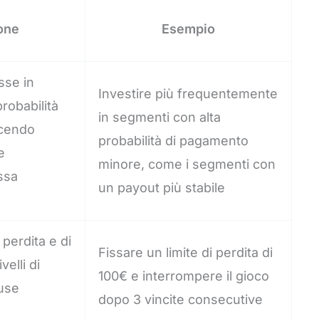
one
Esempio
sse in
Investire più frequentemente
robabilità
in segmenti con alta
ucendo
probabilità di pagamento
e
minore, come i segmenti con
ssa
un payout più stabile
 perdita e di
Fissare un limite di perdita di
velli di
100€ e interrompere il gioco
use
dopo 3 vincite consecutive