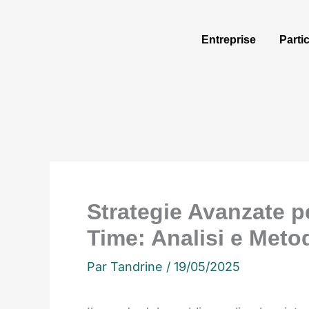
Aller
au
Entreprise
Parti
contenu
Strategie Avanzate p
Time: Analisi e Meto
Par
Tandrine
/
19/05/2025