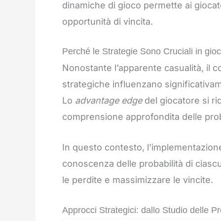
dinamiche di gioco permette ai giocato
opportunità di vincita.
Perché le Strategie Sono Cruciali in gi
Nonostante l’apparente casualità, il 
strategiche influenzano significativame
Lo
advantage edge
del giocatore si 
comprensione approfondita delle prob
In questo contesto, l’implementazione 
conoscenza delle probabilità di ciasc
le perdite e massimizzare le vincite.
Approcci Strategici: dallo Studio delle 