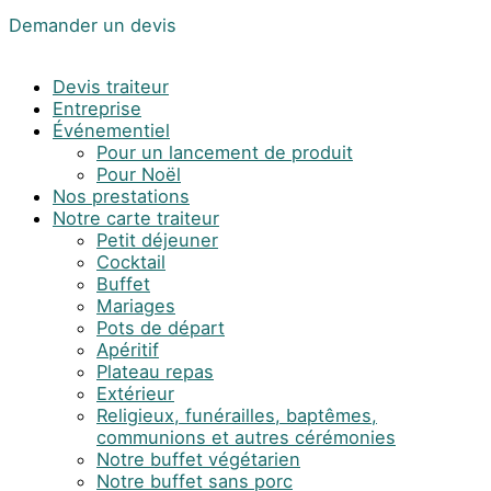
Demander un devis
Devis traiteur
Entreprise
Événementiel
Pour un lancement de produit
Pour Noël
Nos prestations
Notre carte traiteur
Petit déjeuner
Cocktail
Buffet
Mariages
Pots de départ
Apéritif
Plateau repas
Extérieur
Religieux, funérailles, baptêmes,
communions et autres cérémonies
Notre buffet végétarien
Notre buffet sans porc