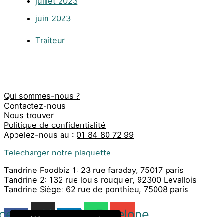
juillet 2023
juin 2023
Traiteur
Qui sommes-nous ?
Contactez-nous
Nous trouver
Politique de confidentialité
Appelez-nous au :
01 84 80 72 99
Telecharger notre plaquette
Tandrine Foodbiz 1: 23 rue faraday, 75017 paris
Tandrine 2: 132 rue louis rouquier, 92300 Levallois
Tandrine Siège: 62 rue de ponthieu, 75008 paris
cebook-
Instagram
Linkedin-
Whatsapp
Envelope