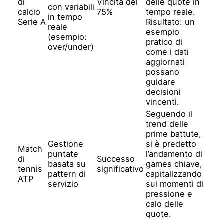
di
Vincita del
delle quote in
con variabili
calcio
75%
tempo reale.
in tempo
Serie A
Risultato: un
reale
esempio
(esempio:
pratico di
over/under)
come i dati
aggiornati
possano
guidare
decisioni
vincenti.
Seguendo il
trend delle
prime battute,
Gestione
si è predetto
Match
puntate
l’andamento di
di
Successo
basata su
games chiave,
tennis
significativo
pattern di
capitalizzando
ATP
servizio
sui momenti di
pressione e
calo delle
quote.