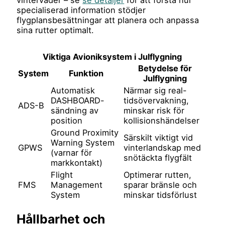
vinterväder – se
se detaljer
för att förstå hur
specialiserad information stödjer
flygplansbesättningar att planera och anpassa
sina rutter optimalt.
Viktiga Avioniksystem i Julflygning
Betydelse för
System
Funktion
Julflygning
Automatisk
Närmar sig real-
DASHBOARD-
tidsövervakning,
ADS-B
sändning av
minskar risk för
position
kollisionshändelser
Ground Proximity
Särskilt viktigt vid
Warning System
GPWS
vinterlandskap med
(varnar för
snötäckta flygfält
markkontakt)
Flight
Optimerar rutten,
FMS
Management
sparar bränsle och
System
minskar tidsförlust
Hållbarhet och