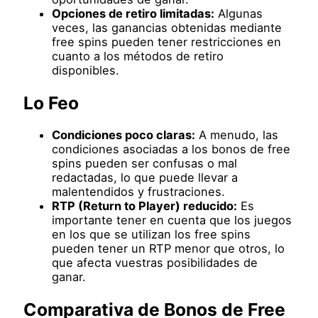
Opciones de retiro limitadas:
Algunas
veces, las ganancias obtenidas mediante
free spins pueden tener restricciones en
cuanto a los métodos de retiro
disponibles.
Lo Feo
Condiciones poco claras:
A menudo, las
condiciones asociadas a los bonos de free
spins pueden ser confusas o mal
redactadas, lo que puede llevar a
malentendidos y frustraciones.
RTP (Return to Player) reducido:
Es
importante tener en cuenta que los juegos
en los que se utilizan los free spins
pueden tener un RTP menor que otros, lo
que afecta vuestras posibilidades de
ganar.
Comparativa de Bonos de Free