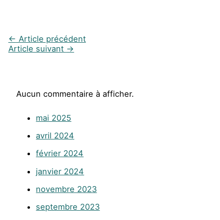
←
Article précédent
Article suivant
→
Aucun commentaire à afficher.
mai 2025
avril 2024
février 2024
janvier 2024
novembre 2023
septembre 2023