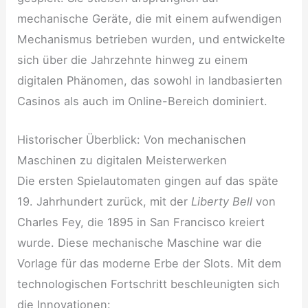
mechanische Geräte, die mit einem aufwendigen
Mechanismus betrieben wurden, und entwickelte
sich über die Jahrzehnte hinweg zu einem
digitalen Phänomen, das sowohl in landbasierten
Casinos als auch im Online-Bereich dominiert.
Historischer Überblick: Von mechanischen
Maschinen zu digitalen Meisterwerken
Die ersten Spielautomaten gingen auf das späte
19. Jahrhundert zurück, mit der
Liberty Bell
von
Charles Fey, die 1895 in San Francisco kreiert
wurde. Diese mechanische Maschine war die
Vorlage für das moderne Erbe der Slots. Mit dem
technologischen Fortschritt beschleunigten sich
die Innovationen: