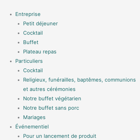
Aller
Menu
au
Entreprise
contenu
Petit déjeuner
Cocktail
Buffet
Plateau repas
Particuliers
Cocktail
Religieux, funérailles, baptêmes, communions
et autres cérémonies
Notre buffet végétarien
Notre buffet sans porc
Mariages
Événementiel
Pour un lancement de produit