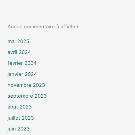
Aucun commentaire à afficher.
mai 2025
avril 2024
février 2024
janvier 2024
novembre 2023
septembre 2023
août 2023
juillet 2023
juin 2023