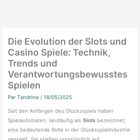
Die Evolution der Slots und
Casino Spiele: Technik,
Trends und
Verantwortungsbewusstes
Spielen
Par
Tandrine
/
18/05/2025
Seit den Anfängen des Glücksspiels haben
Spielautomaten, landläufig als
Slots
bezeichnet,
eine bedeutende Rolle in der Glücksspielindustrie
gespielt. Sie stießen ursprünglich auf