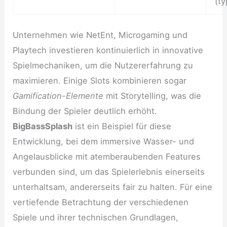
(t
Unternehmen wie NetEnt, Microgaming und
Playtech investieren kontinuierlich in innovative
Spielmechaniken, um die Nutzererfahrung zu
maximieren. Einige Slots kombinieren sogar
Gamification-Elemente
mit Storytelling, was die
Bindung der Spieler deutlich erhöht.
BigBassSplash
ist ein Beispiel für diese
Entwicklung, bei dem immersive Wasser- und
Angelausblicke mit atemberaubenden Features
verbunden sind, um das Spielerlebnis einerseits
unterhaltsam, andererseits fair zu halten. Für eine
vertiefende Betrachtung der verschiedenen
Spiele und ihrer technischen Grundlagen,