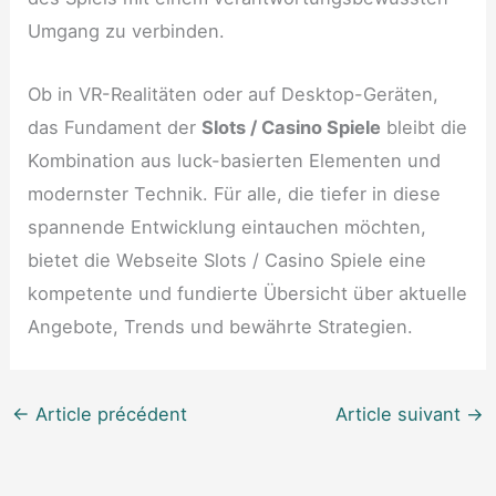
Umgang zu verbinden.
Ob in VR-Realitäten oder auf Desktop-Geräten,
das Fundament der
Slots / Casino Spiele
bleibt die
Kombination aus luck-basierten Elementen und
modernster Technik. Für alle, die tiefer in diese
spannende Entwicklung eintauchen möchten,
bietet die Webseite Slots / Casino Spiele eine
kompetente und fundierte Übersicht über aktuelle
Angebote, Trends und bewährte Strategien.
←
Article précédent
Article suivant
→