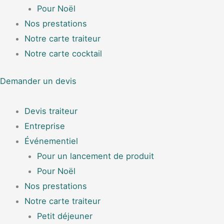
Pour Noël
Nos prestations
Notre carte traiteur
Notre carte cocktail
Demander un devis
Devis traiteur
Entreprise
Événementiel
Pour un lancement de produit
Pour Noël
Nos prestations
Notre carte traiteur
Petit déjeuner