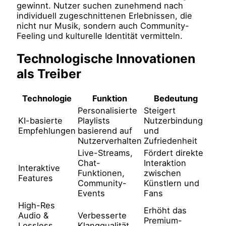
gewinnt. Nutzer suchen zunehmend nach
individuell zugeschnittenen Erlebnissen, die
nicht nur Musik, sondern auch Community-
Feeling und kulturelle Identität vermitteln.
Technologische Innovationen
als Treiber
Technologie
Funktion
Bedeutung
Personalisierte
Steigert
KI-basierte
Playlists
Nutzerbindung
Empfehlungen
basierend auf
und
Nutzerverhalten
Zufriedenheit
Live-Streams,
Fördert direkte
Chat-
Interaktion
Interaktive
Funktionen,
zwischen
Features
Community-
Künstlern und
Events
Fans
High-Res
Erhöht das
Audio &
Verbesserte
Premium-
Lossless
Klangqualität