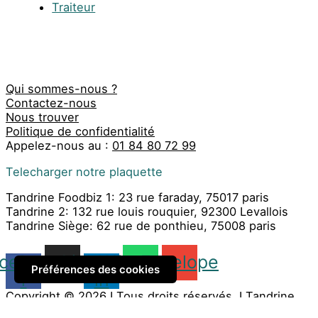
Traiteur
Qui sommes-nous ?
Contactez-nous
Nous trouver
Politique de confidentialité
Appelez-nous au :
01 84 80 72 99
Telecharger notre plaquette
Tandrine Foodbiz 1: 23 rue faraday, 75017 paris
Tandrine 2: 132 rue louis rouquier, 92300 Levallois
Tandrine Siège: 62 rue de ponthieu, 75008 paris
cebook-
Instagram
Linkedin-
Whatsapp
Envelope
Préférences des cookies
f
in
Copyright © 2026 I Tous droits réservés. I Tandrine
Traiteur Événementiel I
Mentions Légales