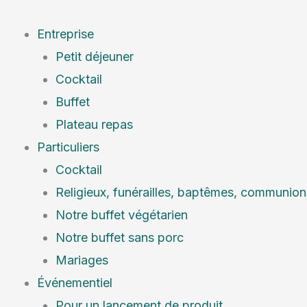
Aller
Menu
au
Entreprise
contenu
Petit déjeuner
Cocktail
Buffet
Plateau repas
Particuliers
Cocktail
Religieux, funérailles, baptêmes, communion
Notre buffet végétarien
Notre buffet sans porc
Mariages
Événementiel
Pour un lancement de produit