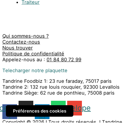
Traiteur
Qui sommes-nous ?
Contactez-nous
Nous trouver
Politique de confidentialité
Appelez-nous au :
01 84 80 72 99
Telecharger notre plaquette
Tandrine Foodbiz 1: 23 rue faraday, 75017 paris
Tandrine 2: 132 rue louis rouquier, 92300 Levallois
Tandrine Siège: 62 rue de ponthieu, 75008 paris
cebook-
Instagram
Linkedin-
Whatsapp
Envelope
Préférences des cookies
f
in
Copyright © 2026 I Tous droits réservés. I Tandrine
Traiteur Événementiel I
Mentions Légales