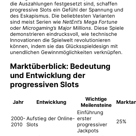
die Auszahlungen festgesetzt sind, schaffen
progressive Slots ein Gefühl der Spannung und
des Eskapismus. Die beliebtesten Varianten
sind meist Serien wie
NetEnt’s Mega Fortune
oder
Microgaming’s Major Millions
. Diese Spiele
demonstrieren eindrucksvoll, wie technische
Innovationen die Spielwelt revolutionieren
können, indem sie das Glücksspieldesign mit
unendlichen Gewinnmöglichkeiten verknüpfen.
Marktüberblick: Bedeutung
und Entwicklung der
progressiven Slots
Wichtige
Jahr
Entwicklung
Marktan
Meilensteine
Einführung
2000-
Aufstieg der Online-
erster
25%
2010
Slots
progressiver
Jackpots