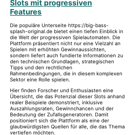
Slots mit progressiven
Features
Die populäre Unterseite https://big-bass-
splash-original.de bietet einen tiefen Einblick in
die Welt der progressiven Spielautomaten. Die
Plattform präsentiert nicht nur eine Vielzahl an
Spielen mit erhöhten Gewinnaussichten,
sondern liefert auch fundierte Informationen zu
den technischen Grundlagen, strategischen
Tipps und den rechtlichen
Rahmenbedingungen, die in diesem komplexen
Sektor eine Rolle spielen.
Hier finden Forscher und Enthusiasten eine
Übersicht, die das Potenzial dieser Slots anhand
realer Beispiele demonstriert, inklusive
Auszahlungsraten, Gewinnchancen und der
Bedeutung der Zufallsgeneratoren. Damit
positioniert sich die Plattform als eine der
glaubwürdigsten Quellen für alle, die das Thema
vertiefen möchten.