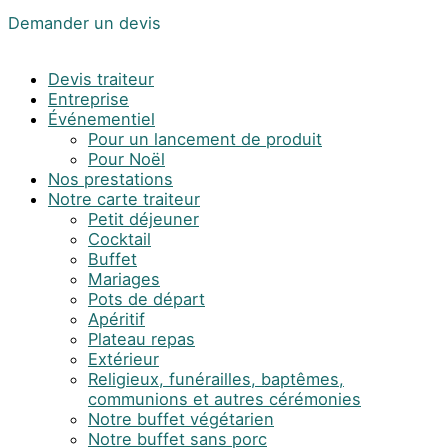
Demander un devis
Devis traiteur
Entreprise
Événementiel
Pour un lancement de produit
Pour Noël
Nos prestations
Notre carte traiteur
Petit déjeuner
Cocktail
Buffet
Mariages
Pots de départ
Apéritif
Plateau repas
Extérieur
Religieux, funérailles, baptêmes,
communions et autres cérémonies
Notre buffet végétarien
Notre buffet sans porc