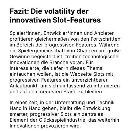
Fazit: Die volatility der
innovativen Slot-Features
Spieler*innen, Entwickler*innen und Anbieter
profitieren gleichermaßen von den Fortschritten
im Bereich der progressiven Features. Während
die Spielergemeinschaft von Chancen auf große
Gewinne begeistert ist, treiben technologische
Innovationen die Branche voran. Für
Interessierte, die tiefer in dieses Thema
eintauchen wollen, ist die Webseite Slots mit
progressiven Features ein unverzichtbarer
Anlaufpunkt, um sich umfassend zu informieren
und auf dem neuesten Stand zu bleiben.
In einer Zeit, in der Unterhaltung und Technik
Hand in Hand gehen, bleibt die Entwicklung
smarter, progressiver Slots ein zentrales
Element der Glücksspielindustrie, das weiterhin
Innovationen provozieren wird.