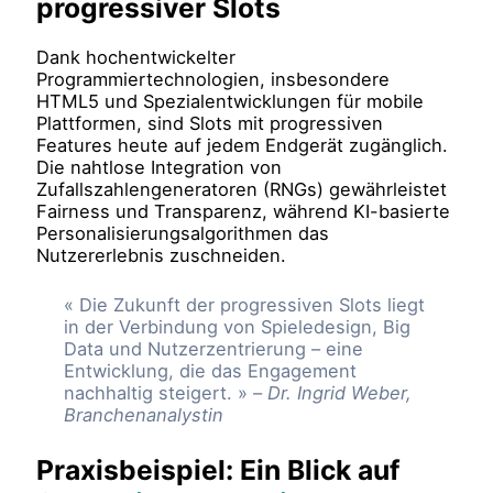
progressiver Slots
Dank hochentwickelter
Programmiertechnologien, insbesondere
HTML5 und Spezialentwicklungen für mobile
Plattformen, sind Slots mit progressiven
Features heute auf jedem Endgerät zugänglich.
Die nahtlose Integration von
Zufallszahlengeneratoren (RNGs) gewährleistet
Fairness und Transparenz, während KI-basierte
Personalisierungsalgorithmen das
Nutzererlebnis zuschneiden.
« Die Zukunft der progressiven Slots liegt
in der Verbindung von Spieledesign, Big
Data und Nutzerzentrierung – eine
Entwicklung, die das Engagement
nachhaltig steigert. » –
Dr. Ingrid Weber,
Branchenanalystin
Praxisbeispiel: Ein Blick auf