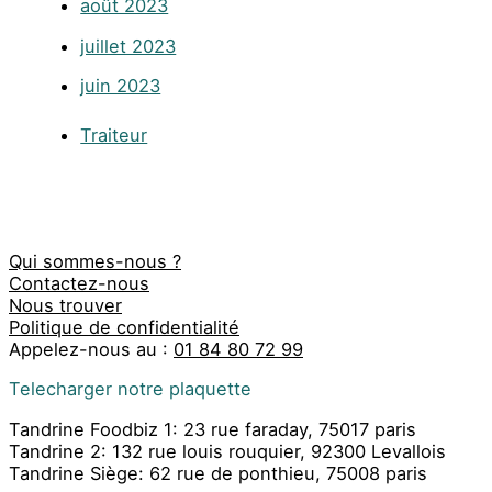
août 2023
juillet 2023
juin 2023
Traiteur
Qui sommes-nous ?
Contactez-nous
Nous trouver
Politique de confidentialité
Appelez-nous au :
01 84 80 72 99
Telecharger notre plaquette
Tandrine Foodbiz 1: 23 rue faraday, 75017 paris
Tandrine 2: 132 rue louis rouquier, 92300 Levallois
Tandrine Siège: 62 rue de ponthieu, 75008 paris