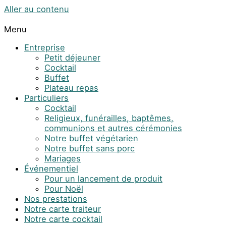
Aller au contenu
Menu
Entreprise
Petit déjeuner
Cocktail
Buffet
Plateau repas
Particuliers
Cocktail
Religieux, funérailles, baptêmes,
communions et autres cérémonies
Notre buffet végétarien
Notre buffet sans porc
Mariages
Événementiel
Pour un lancement de produit
Pour Noël
Nos prestations
Notre carte traiteur
Notre carte cocktail