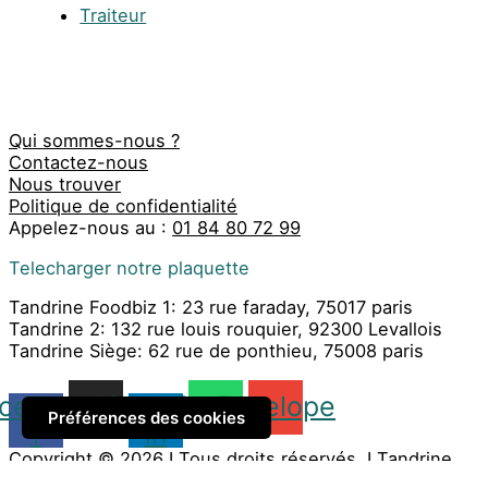
Traiteur
Qui sommes-nous ?
Contactez-nous
Nous trouver
Politique de confidentialité
Appelez-nous au :
01 84 80 72 99
Telecharger notre plaquette
Tandrine Foodbiz 1: 23 rue faraday, 75017 paris
Tandrine 2: 132 rue louis rouquier, 92300 Levallois
Tandrine Siège: 62 rue de ponthieu, 75008 paris
cebook-
Instagram
Linkedin-
Whatsapp
Envelope
Préférences des cookies
f
in
Copyright © 2026 I Tous droits réservés. I Tandrine
Traiteur Événementiel I
Mentions Légales