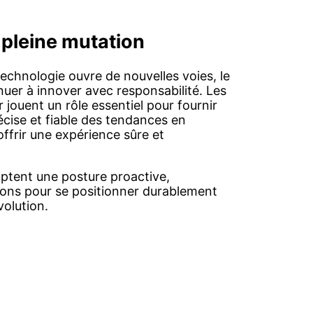
 pleine mutation
 technologie ouvre de nouvelles voies, le
nuer à innover avec responsabilité. Les
 jouent un rôle essentiel pour fournir
écise et fiable des tendances en
offrir une expérience sûre et
optent une posture proactive,
ions pour se positionner durablement
olution.