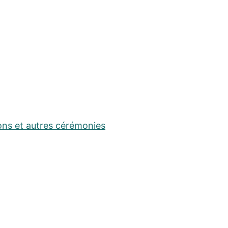
ons et autres cérémonies