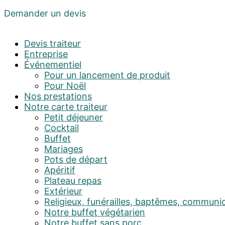
Demander un devis
Devis traiteur
Entreprise
Événementiel
Pour un lancement de produit
Pour Noël
Nos prestations
Notre carte traiteur
Petit déjeuner
Cocktail
Buffet
Mariages
Pots de départ
Apéritif
Plateau repas
Extérieur
Religieux, funérailles, baptêmes, communi
Notre buffet végétarien
Notre buffet sans porc