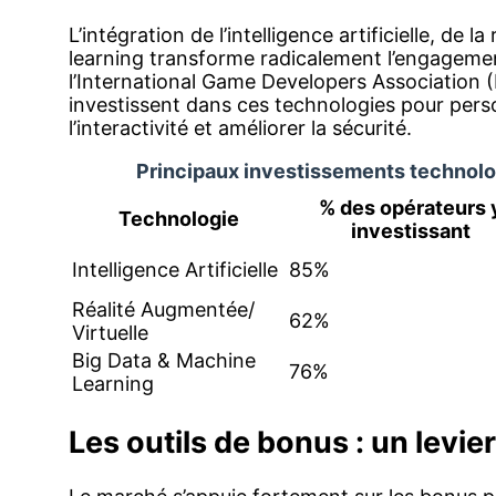
L’intégration de l’intelligence artificielle, de
learning transforme radicalement l’engagemen
l’International Game Developers Association 
investissent dans ces technologies pour perso
l’interactivité et améliorer la sécurité.
Principaux investissements technolo
% des opérateurs 
Technologie
investissant
Intelligence Artificielle
85%
Réalité Augmentée/
62%
Virtuelle
Big Data & Machine
76%
Learning
Les outils de bonus : un levie