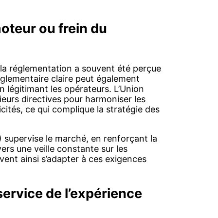
oteur ou frein du
 la réglementation a souvent été perçue
lementaire claire peut également
en légitimant les opérateurs. L’Union
eurs directives pour harmoniser les
cités, ce qui complique la stratégie des
) supervise le marché, en renforçant la
ers une veille constante sur les
vent ainsi s’adapter à ces exigences
ervice de l’expérience