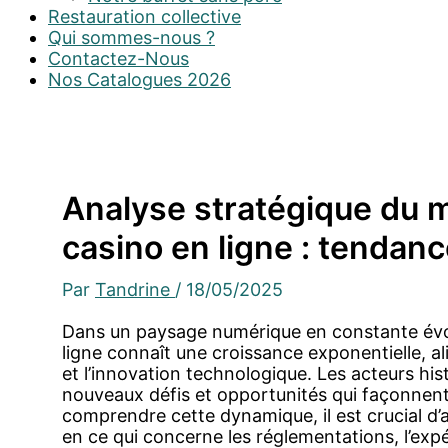
Restauration collective
Qui sommes-nous ?
Contactez-Nous
Nos Catalogues 2026
Analyse stratégique du 
casino en ligne : tendan
Par
Tandrine
/
18/05/2025
Dans un paysage numérique en constante évolu
ligne connaît une croissance exponentielle, al
et l’innovation technologique. Les acteurs hi
nouveaux défis et opportunités qui façonnent 
comprendre cette dynamique, il est crucial d
en ce qui concerne les réglementations, l’expér